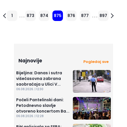
. . .
. . .
1
873
874
875
876
877
897
Najnovije
Pogledaj sve
Bijeljina: Danas i sutra
višečasovna zabrana
saobraćaja u Ulici V...
06.08.2026. | 12:30
Počeli Pantelinski dani:
Petodnevno slavlje
otvoreno koncertom Ba...
06.08.2026. | 12:28
BiH aplicirala za SEPA: