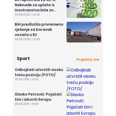
Naknade za uplate iz
inostranstva biće zn...
06.08.2026. | 12:25
BiH predložila privremeno
rješenje za boravak
vozača u EU
06.08.2026. | 12:24
Sport
Pogledaj sve
Odbojkaši učvrstili visoku
treću poziciju /FOTO/
25.05.2018. | 16:53
Slavko Petrović: Pojačati
tim i izboriti Evropu
25.05.2018. | 16:53