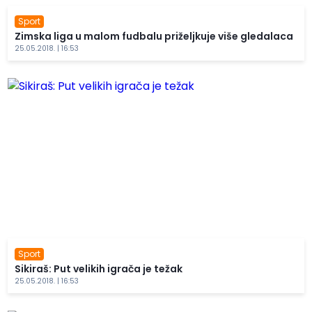
Sport
Zimska liga u malom fudbalu priželjkuje više gledalaca
25.05.2018. | 16:53
Sport
Sikiraš: Put velikih igrača je težak
25.05.2018. | 16:53