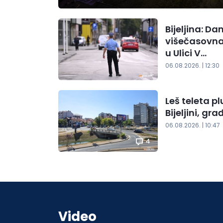
Bijeljina: Da
višečasovna
u Ulici V...
06.08.2026. | 12:30
Leš teleta p
Bijeljini, g
06.08.2026. | 10:47
4
Video