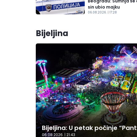
Beogradu: Sumnja se 
sin ubio majku
06.08.2026. | 17:28
Bijeljina
Bijeljina: U petak počinje “Pant
06.08.2026. | 21:43