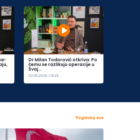
ar:
Dr Milan Todorović otkriva: Po
aju,
čemu se razlikuju operacije u
Švaj...
02.05.2026. | 19:25
Pogledaj sve