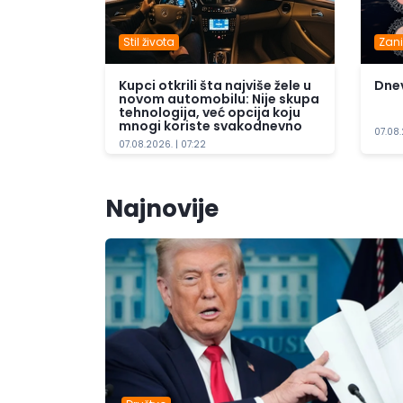
Stil života
Zani
Kupci otkrili šta najviše žele u
Dnev
novom automobilu: Nije skupa
tehnologija, već opcija koju
mnogi koriste svakodnevno
07.08.
07.08.2026. | 07:22
Najnovije