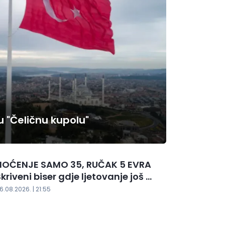
u "Čeličnu kupolu"
NOĆENJE SAMO 35, RUČAK 5 EVRA
kriveni biser gdje ljetovanje još ...
6.08.2026. | 21:55