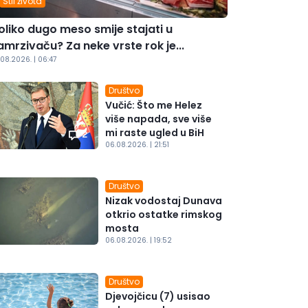
Stil života
oliko dugo meso smije stajati u
amrzivaču? Za neke vrste rok je...
.08.2026. | 06:47
Društvo
Vučić: Što me Helez
više napada, sve više
mi raste ugled u BiH
2
06.08.2026. | 21:51
Društvo
Nizak vodostaj Dunava
otkrio ostatke rimskog
mosta
06.08.2026. | 19:52
Društvo
Djevojčicu (7) usisao