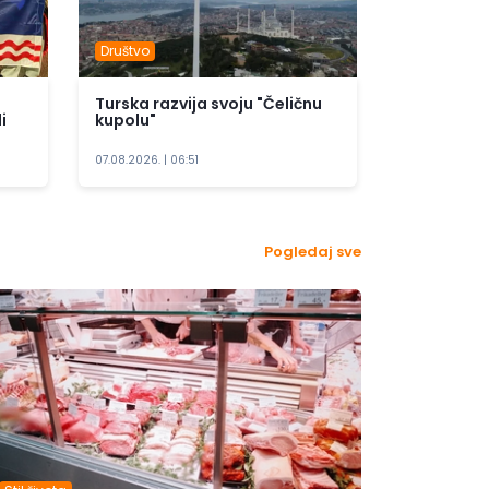
Društvo
Turska razvija svoju "Čeličnu
i
kupolu"
07.08.2026. | 06:51
Pogledaj sve