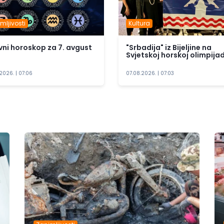
mljivosti
Kultura
ni horoskop za 7. avgust
"Srbadija" iz Bijeljine na
Svjetskoj horskoj olimpijad
2026. | 07:06
07.08.2026. | 07:03