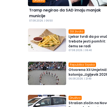
Društvo
Tramp negirao da SAD imaju manjak
municije
07.08.2026. | 06:50
Stil života
Ljekar tvrdi da po vruć
trebate jesti pomfrit:
čemu se radi
07.08.2026. | 06:40
Republika Srpska
Otvorena XII Umjetni
kolonija „Ugljevik 202
06.08.2026. | 21:49
Društvo
Strašan zločin na No