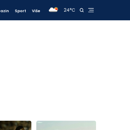
24°C
azin
Sport
Više