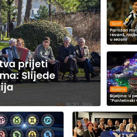
Sport
Partizan mir
revanš, najb
u sezoni
va prijeti
ama: Slijede
ija
Bijeljina
Bijeljina: U 
“Pantelinski