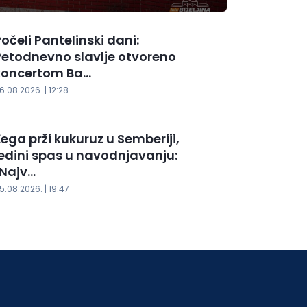
očeli Pantelinski dani:
Petodnevno slavlje otvoreno
koncertom Ba...
6.08.2026. | 12:28
Žega prži kukuruz u Semberiji,
jedini spas u navodnjavanju:
Najv...
5.08.2026. | 19:47