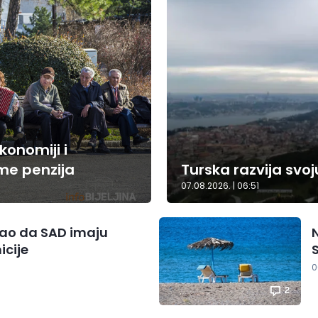
konomiji i
rme penzija
Turska razvija svoj
07.08.2026. | 06:51
ao da SAD imaju
cije
S
0
2