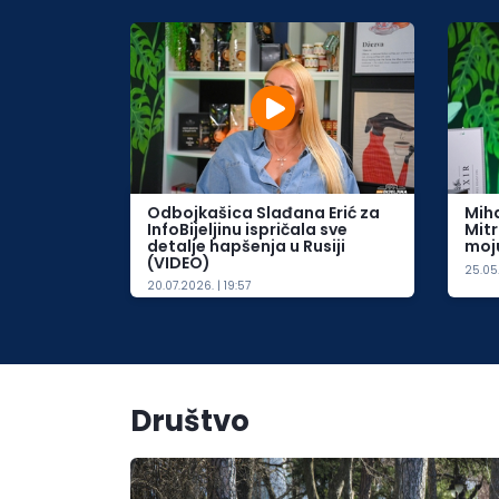
Odbojkašica Slađana Erić za
Miha
InfoBijeljinu ispričala sve
Mitr
detalje hapšenja u Rusiji
moj
(VIDEO)
25.05.
20.07.2026. | 19:57
Društvo