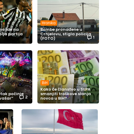
Hronika
no ide na
Bombe pronađene u
olja partija
Crnjelovu, stigla policija
1
(FOTO)
BiH
Kako će članstvo u SEPA
petak počinje
smanjiti troškove slanja
2
 vašar”
novca u BiH?