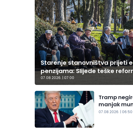
Starenje stanovništva prijeti e
penzijama: Slijede teške refo
07.08.2026. | 07:00
Tramp negir
manjak muni
07.08.2026. | 06:50