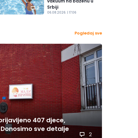
vakuum na bazenu u
Srbiji
2
06.08.2026. | 17:06
Pogledaj sve
i prijavljeno 407 djece,
 Donosimo sve detalje
2