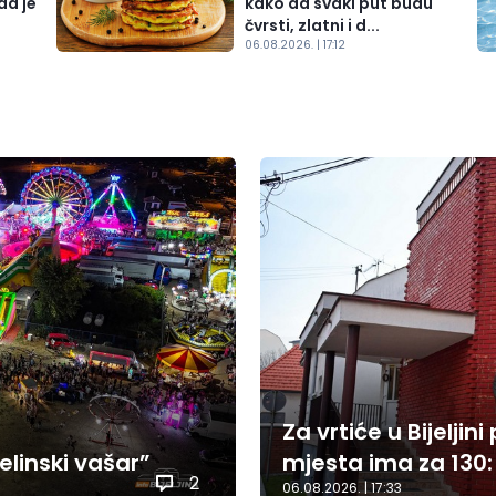
da je
kako da svaki put budu
čvrsti, zlatni i d...
06.08.2026. | 17:12
Za vrtiće u Bijeljin
elinski vašar”
mjesta ima za 130:
2
06.08.2026. | 17:33