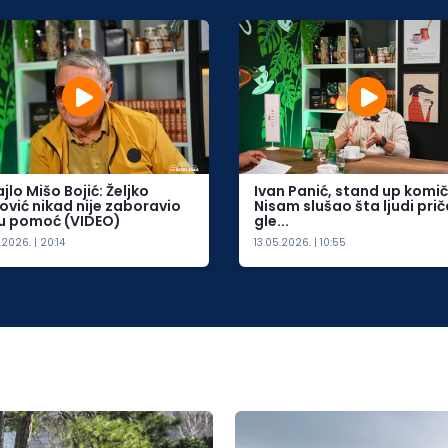
jlo Mišo Bojić: Željko
Ivan Panić, stand up komič
ović nikad nije zaboravio
Nisam slušao šta ljudi prič
u pomoć (VIDEO)
gle...
2026. | 20:14
13.05.2026. | 10:55