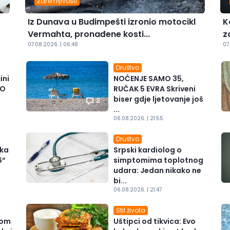
Zanimljivosti
Iz Dunava u Budimpešti izronio motocikl
K
Vermahta, pronađene kosti...
z
07.08.2026. | 06:48
07
Društvo
ini
NOĆENJE SAMO 35,
 O
RUČAK 5 EVRA Skriveni
biser gdje ljetovanje još
2
...
06.08.2026. | 21:55
Društvo
čka
Srpski kardiolog o
6“
simptomima toplotnog
udara: Jedan nikako ne
bi...
06.08.2026. | 21:47
Stil života
vom
Uštipci od tikvica: Evo