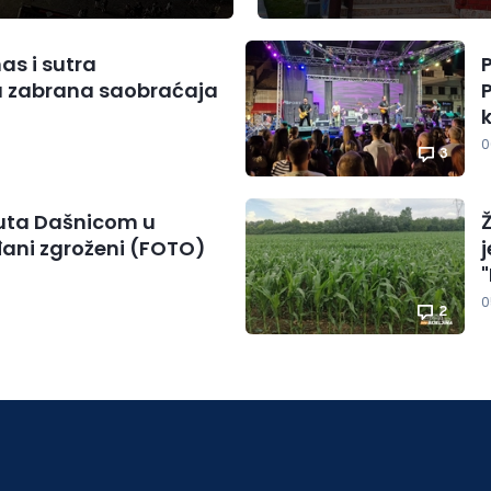
nas i sutra
P
 zabrana saobraćaja
0
3
luta Dašnicom u
rađani zgroženi (FOTO)
"
0
2