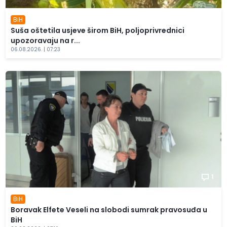
BiH
Suša oštetila usjeve širom BiH, poljoprivrednici
upozoravaju na r...
06.08.2026. | 07:23
1
BiH
Boravak Elfete Veseli na slobodi sumrak pravosuđa u
BiH