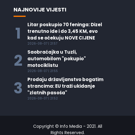
NAJNOVIJE VIJESTI
Litar poskupio 70 feninga: Dizel
1
trenutno ide i do 3,45 KM, evo
kad se očekuju NOVE CIJENE
2026-08-07 | 21:57
Saobraćajka u Tuzli,
2
automobilom "pokupio"
motociklistu
2026-08-07 | 21:55
Prodaju državljanstvo bogatim
3
strancima: EU traži ukidanje
"zlatnih pasoša"
2026-08-07 | 21:52
Copyright © Info Media - 2021. All
Rights Reserved.