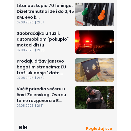
Litar poskupio 70 feninga:
Dizel trenutno ide i do 3,45
KM, evo k...
07.08.2026. | 21:57
Saobraćajka u Tuzli,
automobilom "pokupio"
motociklistu
07.08.2026. | 21:55
Prodaju državljanstvo
bogatim strancima: EU
traži ukidanje "zlatn...
07.08.2026. | 21:52
Vučić priredio večeru u
čast Zelenskog: Ovo su
teme razgovora u B...
07.08.2026. | 21:51
BiH
Pogledaj sve