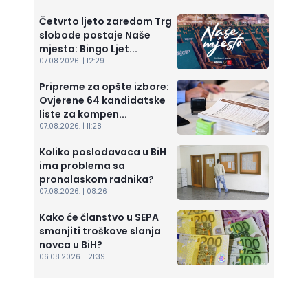
Četvrto ljeto zaredom Trg
slobode postaje Naše
mjesto: Bingo Ljet...
07.08.2026. | 12:29
Pripreme za opšte izbore:
Ovjerene 64 kandidatske
liste za kompen...
07.08.2026. | 11:28
Koliko poslodavaca u BiH
ima problema sa
pronalaskom radnika?
07.08.2026. | 08:26
Kako će članstvo u SEPA
smanjiti troškove slanja
novca u BiH?
06.08.2026. | 21:39