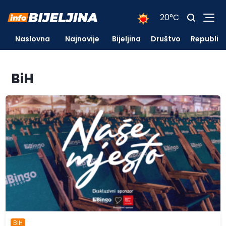
20°C
Naslovna
Najnovije
Bijeljina
Društvo
Republik
BiH
BiH