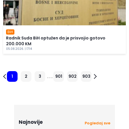
BiH
Radnik Suda BiH optužen da je prisvojio gotovo
200.000 KM
05.08.2026. | 17:14
. . .
1
2
3
901
902
903
Najnovije
Pogledaj sve