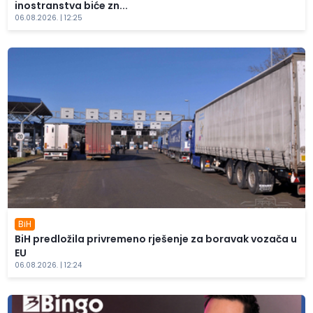
inostranstva biće zn...
06.08.2026. | 12:25
BiH
BiH predložila privremeno rješenje za boravak vozača u
EU
06.08.2026. | 12:24