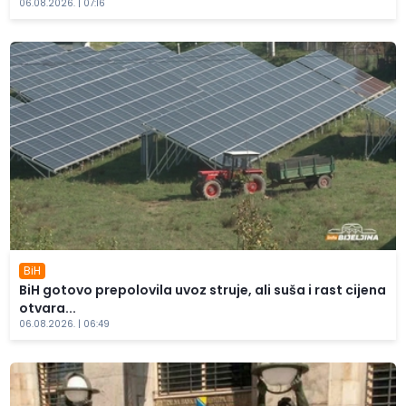
06.08.2026. | 07:16
BiH
BiH gotovo prepolovila uvoz struje, ali suša i rast cijena
otvara...
06.08.2026. | 06:49