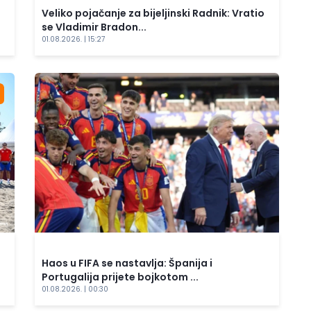
Veliko pojačanje za bijeljinski Radnik: Vratio
se Vladimir Bradon...
01.08.2026. | 15:27
Haos u FIFA se nastavlja: Španija i
Portugalija prijete bojkotom ...
01.08.2026. | 00:30