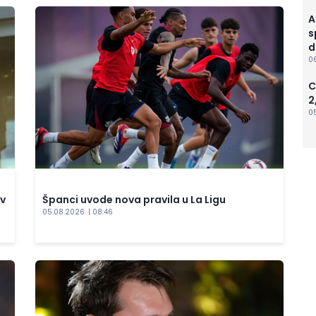
A
s
d
06
C
2
05
ev
Španci uvode nova pravila u La Ligu
05.08.2026. | 08:46