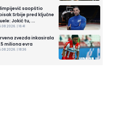
limpijević saopštio
pisak Srbije pred ključne
uele: Jokić tu, ...
.08.2026. | 16:41
rvena zvezda inkasirala
,5 miliona evra
.08.2026. | 18:36