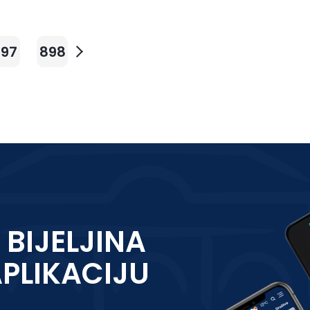
897
898
 BIJELJINA
APLIKACIJU