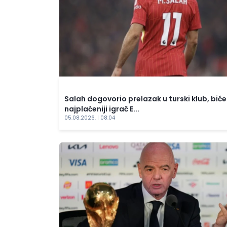
Salah dogovorio prelazak u turski klub, biće
najplaćeniji igrač E...
05.08.2026. | 08:04