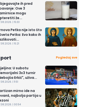
zbjegavajte ih pred
pavanje: Ove 3
amirnice mogu
pteretiti že...
.08.2026. | 15:33
rnova Petka nije isto što
 Sveta Petka: Evo kako ih
azlikovati...
.08.2026. | 15:21
Sport
Pogledaj sve
ijeljina: U subotu
emorijalni 3x3 turnir
Nebojša Erkić", uživa...
.08.2026. | 11:51
artizan mirno ide na
evanš, najbolja partija u
ezoni
.08.2026. | 00:54