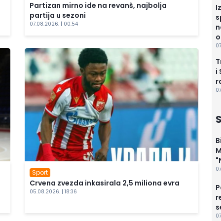
Partizan mirno ide na revanš, najbolja
I
partija u sezoni
s
07.08.2026. | 00:54
n
o
07
T
i
r
07
B
M
"
07
Sport
Crvena zvezda inkasirala 2,5 miliona evra
P
05.08.2026. | 18:36
r
s
07