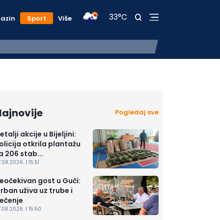
33°C
azin
Sport
Više
Sutra nestabilno, temperatura 
ajnovije
Pogledaj sve
etalji akcije u Bijeljini:
olicija otkrila plantažu
a 206 stab...
.08.2026. | 15:51
eočekivan gost u Guči:
rban uživa uz trube i
ečenje
.08.2026. | 15:50