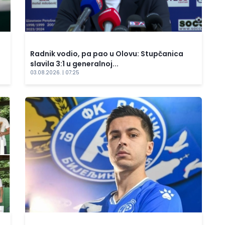
Radnik vodio, pa pao u Olovu: Stupčanica
slavila 3:1 u generalnoj...
03.08.2026. | 07:25