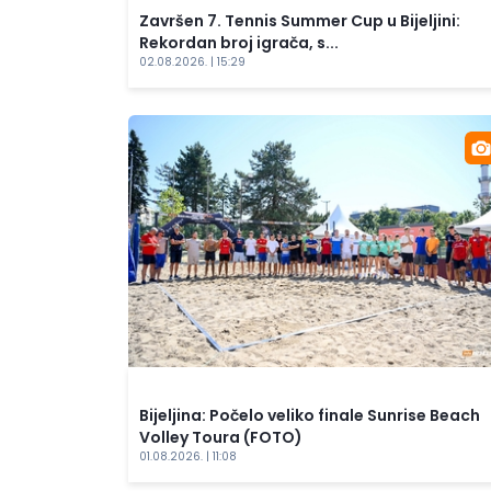
Završen 7. Tennis Summer Cup u Bijeljini:
Rekordan broj igrača, s...
02.08.2026. | 15:29
Bijeljina: Počelo veliko finale Sunrise Beach
Volley Toura (FOTO)
01.08.2026. | 11:08