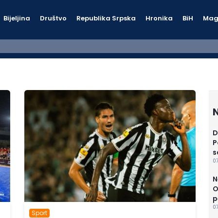
Bijeljina
Društvo
Republika Srpska
Hronika
BiH
Mag
N
D
P
s
07
N
O
p
07
Sport