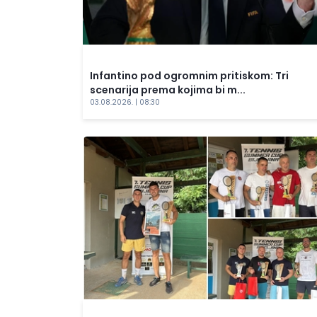
Infantino pod ogromnim pritiskom: Tri
scenarija prema kojima bi m...
03.08.2026. | 08:30