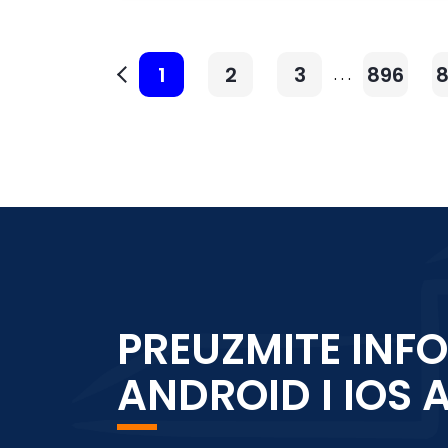
1
2
3
896
. . .
PREUZMITE INFO
ANDROID I IOS 