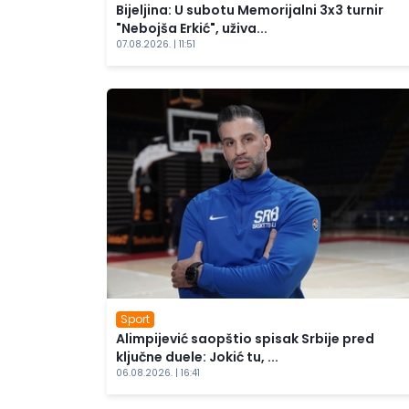
Bijeljina: U subotu Memorijalni 3x3 turnir
"Nebojša Erkić", uživa...
07.08.2026. | 11:51
Sport
Alimpijević saopštio spisak Srbije pred
ključne duele: Jokić tu, ...
06.08.2026. | 16:41