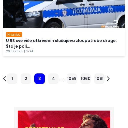
1
Hronika
U RS sve više otkrivenih slučajeva zloupotrebe droge:
Šta je poli...
29.07.2026. | 07:44
. . .
1
2
3
4
1059
1060
1061