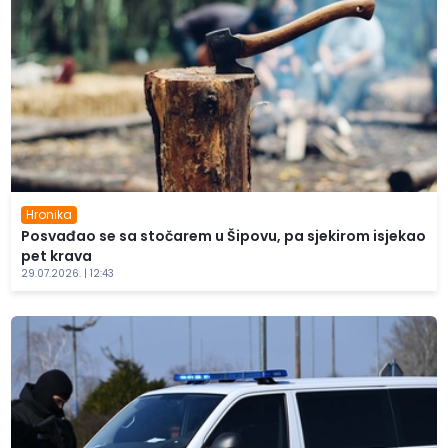
Hronika
Posvađao se sa stočarem u Šipovu, pa sjekirom isjekao
pet krava
29.07.2026. | 12:43