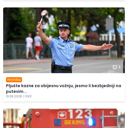
3
Hronika
Pljušte kazne za obijesnu vožnju, jesmo li bezbjedniji na
putevim...
01.08.2026. | 09:11