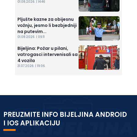
01.08.2026. | 14:46
Pljušte kazne za obijesnu
vožnju, jesmo li bezbjedniji
na putevim...
01.08.2026. | 09:11
Bijeljina: Požar u pilani,
vatrogasci intervenisali sa
4 vozila
31.07.2026. | 19:06
PREUZMITE INFO BIJELJINA ANDROID
I IOS APLIKACIJU