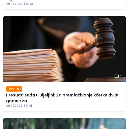
29.07.2026. | 16:48
1
Hronika
Presuda suda u Bijeljini: Za premlaćivanje kćerke dvije
godine za...
29.07.2026. | 14:21