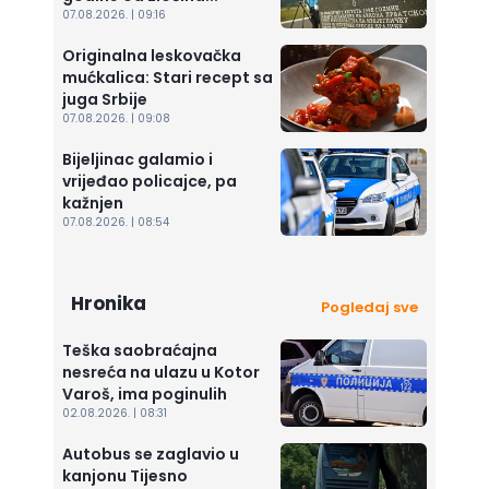
07.08.2026. | 09:16
Originalna leskovačka
mućkalica: Stari recept sa
juga Srbije
07.08.2026. | 09:08
Bijeljinac galamio i
vrijeđao policajce, pa
kažnjen
07.08.2026. | 08:54
Hronika
Pogledaj sve
Teška saobraćajna
nesreća na ulazu u Kotor
Varoš, ima poginulih
02.08.2026. | 08:31
Autobus se zaglavio u
kanjonu Tijesno