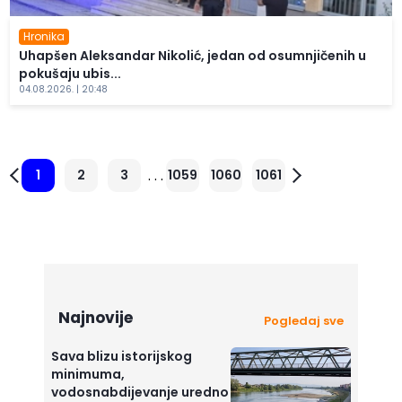
Hronika
Uhapšen Aleksandar Nikolić, jedan od osumnjičenih u
pokušaju ubis...
04.08.2026. | 20:48
. . .
1
2
3
1059
1060
1061
Najnovije
Pogledaj sve
Sava blizu istorijskog
minimuma,
vodosnabdijevanje uredno