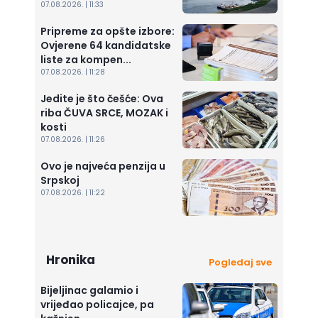
07.08.2026. | 11:33
Pripreme za opšte izbore:
Ovjerene 64 kandidatske
liste za kompen...
07.08.2026. | 11:28
Jedite je što češće: Ova
riba ČUVA SRCE, MOZAK i
kosti
07.08.2026. | 11:26
Ovo je najveća penzija u
Srpskoj
07.08.2026. | 11:22
Hronika
Pogledaj sve
Bijeljinac galamio i
vrijeđao policajce, pa