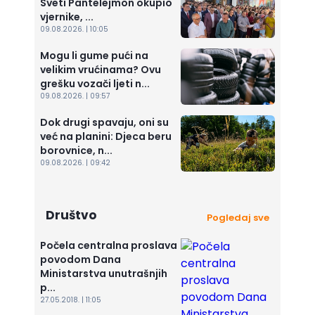
Sveti Pantelejmon okupio
vjernike, ...
09.08.2026. | 10:05
Mogu li gume pući na
velikim vrućinama? Ovu
grešku vozači ljeti n...
09.08.2026. | 09:57
Dok drugi spavaju, oni su
već na planini: Djeca beru
borovnice, n...
09.08.2026. | 09:42
Društvo
Pogledaj sve
Počela centralna proslava
povodom Dana
Ministarstva unutrašnjih
p...
27.05.2018. | 11:05