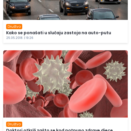
Društvo
Kako se ponašati u slučaju zastoja na auto-putu
25.05.2018. | 19:26
Društvo
Doktori otkrili zašto se kod potpuno zdrave djece