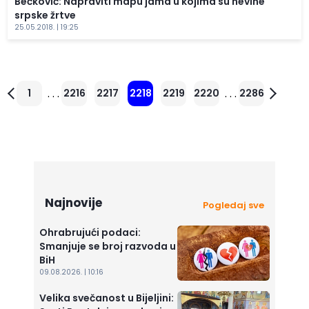
Bećković: Napraviti mapu jama u kojima su nevine
srpske žrtve
25.05.2018. | 19:25
. . .
. . .
1
2216
2217
2218
2219
2220
2286
Najnovije
Pogledaj sve
Ohrabrujući podaci:
Smanjuje se broj razvoda u
BiH
09.08.2026. | 10:16
Velika svečanost u Bijeljini: