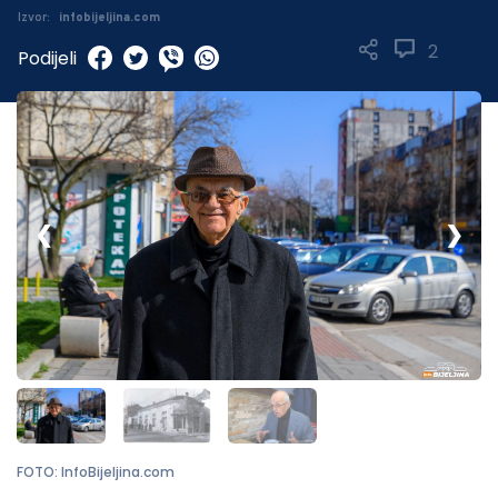
Izvor:
infobijeljina.com
2
Podijeli
❮
❯
FOTO: InfoBijeljina.com