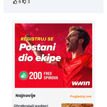
6
3
Najnovije
Pogledaj sve
Ohrabrujući podaci: