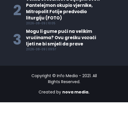
2
Pantelejmon okupio vjernike,
Mitropolit Fotije predvodio
liturgiju (FOTO)
2026-08-09 | 10:05
Mogu li gume pući na velikim
3
vrućinama? Ovu grešku vozači
ljeti ne bi smjeli da prave
2026-08-09 | 09:57
Copyright © Info Media - 2021. All
Rights Reserved.
Created by
nova media.