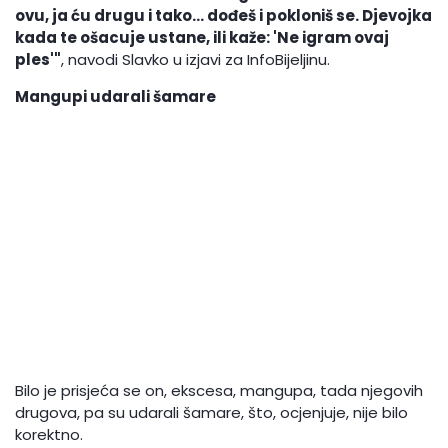
ovu, ja ću drugu i tako... dođeš i pokloniš se. Djevojka
kada te ošacuje ustane, ili kaže: 'Ne igram ovaj
ples'"
, navodi Slavko u izjavi za InfoBijeljinu.
Mangupi udarali šamare
Bilo je prisjeća se on, ekscesa, mangupa, tada njegovih
drugova, pa su udarali šamare, što, ocjenjuje, nije bilo
korektno.