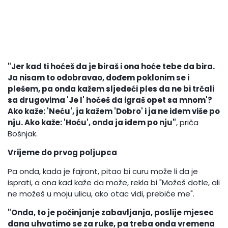
"Jer kad ti hoćeš da je biraš i ona hoće tebe da bira.
Ja nisam to odobravao, dođem poklonim se i
plešem, pa onda kažem sljedeći ples da ne bi trčali
sa drugovima 'Je l' hoćeš da igraš opet sa mnom'?
Ako kaže: 'Neću', ja kažem 'Dobro' i ja ne idem više po
nju. Ako kaže: 'Hoću', onda ja idem po nju"
, priča
Bošnjak.
Vrijeme do prvog poljupca
Pa onda, kada je fajront, pitao bi curu može li da je
isprati, a ona kad kaže da može, rekla bi "Možeš dotle, ali
ne možeš u moju ulicu, ako otac vidi, prebiće me".
"Onda, to je počinjanje zabavljanja, poslije mjesec
dana uhvatimo se za ruke, pa treba onda vremena