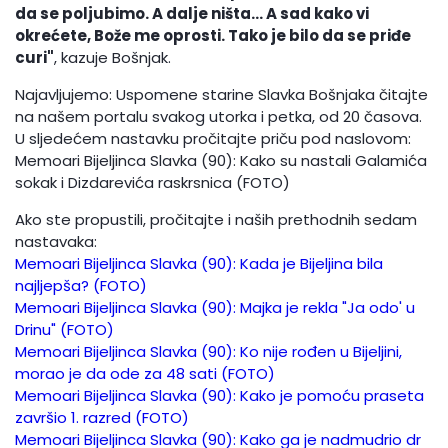
da se poljubimo. A dalje ništa... A sad kako vi
okrećete, Bože me oprosti. Tako je bilo da se priđe
curi"
, kazuje Bošnjak.
Najavljujemo: Uspomene starine Slavka Bošnjaka čitajte
na našem portalu svakog utorka i petka, od 20 časova.
U sljedećem nastavku pročitajte priču pod naslovom:
Memoari Bijeljinca Slavka (90): Kako su nastali Galamića
sokak i Dizdarevića raskrsnica (FOTO)
Ako ste propustili, pročitajte i naših prethodnih sedam
nastavaka:
Memoari Bijeljinca Slavka (90): Kada je Bijeljina bila
najljepša? (FOTO)
Memoari Bijeljinca Slavka (90): Majka je rekla "Ja odo' u
Drinu" (FOTO)
Memoari Bijeljinca Slavka (90): Ko nije rođen u Bijeljini,
morao je da ode za 48 sati (FOTO)
Memoari Bijeljinca Slavka (90): Kako je pomoću praseta
završio 1. razred (FOTO)
Memoari Bijeljinca Slavka (90): Kako ga je nadmudrio dr