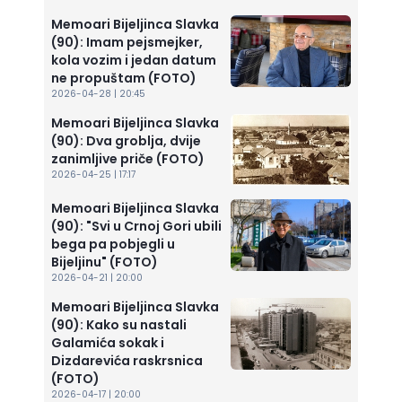
Memoari Bijeljinca Slavka
(90): Imam pejsmejker,
kola vozim i jedan datum
ne propuštam (FOTO)
2026-04-28 | 20:45
Memoari Bijeljinca Slavka
(90): Dva groblja, dvije
zanimljive priče (FOTO)
2026-04-25 | 17:17
Memoari Bijeljinca Slavka
(90): "Svi u Crnoj Gori ubili
bega pa pobjegli u
Bijeljinu" (FOTO)
2026-04-21 | 20:00
Memoari Bijeljinca Slavka
(90): Kako su nastali
Galamića sokak i
Dizdarevića raskrsnica
(FOTO)
2026-04-17 | 20:00