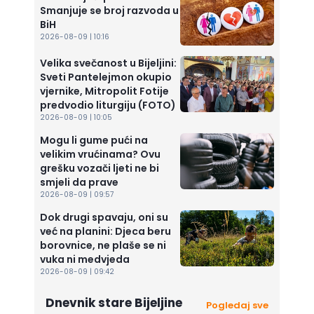
Smanjuje se broj razvoda u
BiH
2026-08-09 | 10:16
Velika svečanost u Bijeljini:
Sveti Pantelejmon okupio
vjernike, Mitropolit Fotije
predvodio liturgiju (FOTO)
2026-08-09 | 10:05
Mogu li gume pući na
velikim vrućinama? Ovu
grešku vozači ljeti ne bi
smjeli da prave
2026-08-09 | 09:57
Dok drugi spavaju, oni su
već na planini: Djeca beru
borovnice, ne plaše se ni
vuka ni medvjeda
2026-08-09 | 09:42
Dnevnik stare Bijeljine
Pogledaj sve