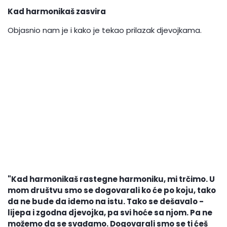
Kad harmonikaš zasvira
Objasnio nam je i kako je tekao prilazak djevojkama.
"Kad harmonikaš rastegne harmoniku, mi trčimo. U
mom društvu smo se dogovarali ko će po koju, tako
da ne bude da idemo na istu. Tako se dešavalo -
lijepa i zgodna djevojka, pa svi hoće sa njom. Pa ne
možemo da se svađamo. Dogovarali smo se ti ćeš