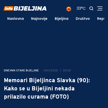
33°C
Naslovna
Najnovije
Bijeljina
Društvo
Repub
14.04.2026.
20:06
DNEVNIK STARE BIJELJINE
Memoari Bijeljinca Slavka (90):
Kako se u Bijeljini nekada
prilazilo curama (FOTO)