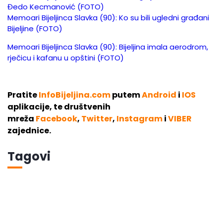
Đedo Kecmanović (FOTO)
Memoari Bijeljinca Slavka (90): Ko su bili ugledni građani
Bijeljine (FOTO)
Memoari Bijeljinca Slavka (90): Bijeljina imala aerodrom,
rječicu i kafanu u opštini (FOTO)
Pratite
InfoBijeljina.com
putem
Android
i
IOS
aplikacije, te društvenih
mreža
Facebook
,
Twitter
,
Instagram
i
VIBER
zajednice.
Tagovi