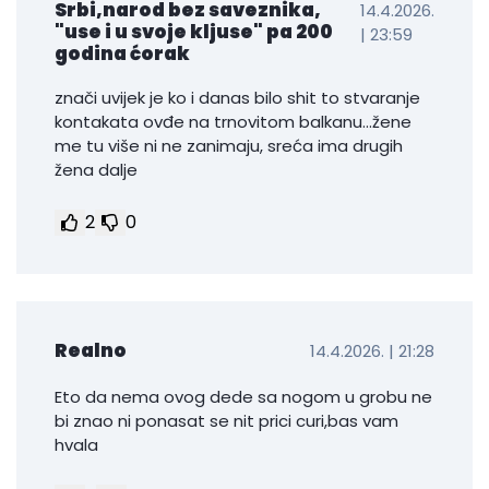
Srbi,narod bez saveznika,
14.4.2026.
"use i u svoje kljuse" pa 200
| 23:59
godina ćorak
znači uvijek je ko i danas bilo shit to stvaranje
kontakata ovđe na trnovitom balkanu...žene
me tu više ni ne zanimaju, sreća ima drugih
žena dalje
2
0
Realno
14.4.2026. | 21:28
Eto da nema ovog dede sa nogom u grobu ne
bi znao ni ponasat se nit prici curi,bas vam
hvala