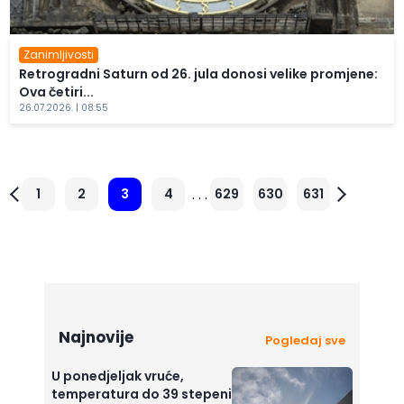
Zanimljivosti
Retrogradni Saturn od 26. jula donosi velike promjene:
Ova četiri...
26.07.2026. | 08:55
. . .
1
2
3
4
629
630
631
Najnovije
Pogledaj sve
U ponedjeljak vruće,
temperatura do 39 stepeni