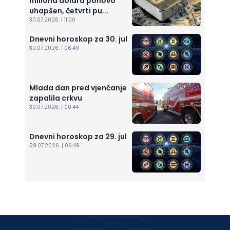
miliona dolara ponovo
uhapšen, četvrti pu...
30.07.2026. | 11:00
Dnevni horoskop za 30. jul
30.07.2026. | 06:49
Mlada dan pred vjenčanje
zapalila crkvu
30.07.2026. | 00:44
Dnevni horoskop za 29. jul
29.07.2026. | 06:49