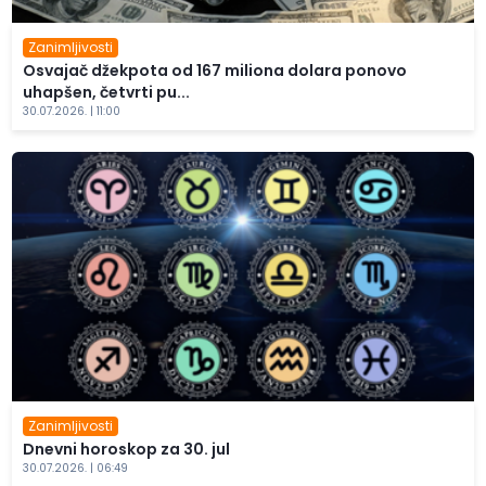
Zanimljivosti
Osvajač džekpota od 167 miliona dolara ponovo
uhapšen, četvrti pu...
30.07.2026. | 11:00
Zanimljivosti
Dnevni horoskop za 30. jul
30.07.2026. | 06:49