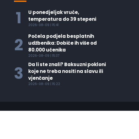
1
U ponedjeljak vruće,
temperatura do 39 stepeni
2026-08-09 | 15:41
Počela podjela besplatnih
2
udžbenika: Dobiće ih više od
80.000 učenika
2026-08-09 | 15:37
Da li ste znali? Baksuzni pokloni
3
koje ne treba nositi na slavu ili
vjenčanje
2026-08-09 | 15:22
Copyright © Info Media - 2021. All
Rights Reserved.
Created by
nova media
.