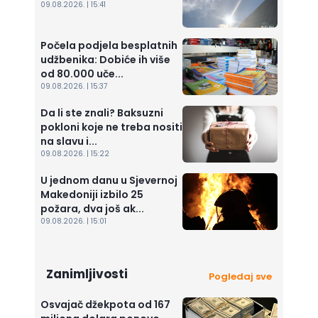
09.08.2026. | 15:41
Počela podjela besplatnih
udžbenika: Dobiće ih više
od 80.000 uče...
09.08.2026. | 15:37
Da li ste znali? Baksuzni
pokloni koje ne treba nositi
na slavu i...
09.08.2026. | 15:22
U jednom danu u Sjevernoj
Makedoniji izbilo 25
požara, dva još ak...
09.08.2026. | 15:01
Zanimljivosti
Pogledaj sve
Osvajač džekpota od 167