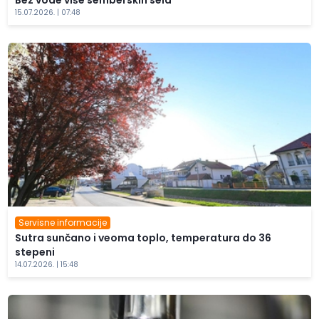
Bez vode više semberskih sela
15.07.2026. | 07:48
Servisne informacije
Sutra sunčano i veoma toplo, temperatura do 36
stepeni
14.07.2026. | 15:48