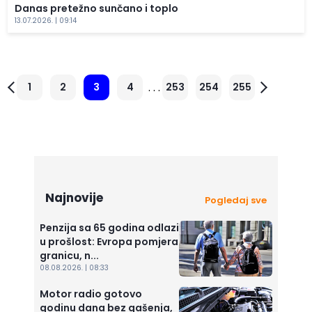
Danas pretežno sunčano i toplo
13.07.2026. | 09:14
. . .
1
2
3
4
253
254
255
Najnovije
Pogledaj sve
Penzija sa 65 godina odlazi
u prošlost: Evropa pomjera
granicu, n...
08.08.2026. | 08:33
Motor radio gotovo
godinu dana bez gašenja,