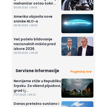
mehaničar ostao šokir...
08.08.2026. | 08:33
Amerika objavila nove
snimke NLO-a
08.08.2026. | 08:30
Već počelo bildovanje
nacionalnih mišića pred
izbore 2026.
08.08.2026. | 08:28
Servisne informacije
Pogledaj sve
Nevrijeme stiže u Republiku
Srpsku: Za vikend pljuskovi,
grad i j...
17.07.2026. | 09:22
Danas pretežno sunčano i