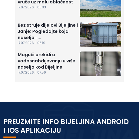
vruće uz malu oblačnost
17.07.2026. | 08:33
Bez struje dijelovi Bijeljine i
Janje: Pogledajte koja
naselja i ...
17.07.2026. | 08:19
Mogući prekidi u
vodosnabdijevanju u više
naselja kod Bijeljine
17.07.2026. | 07:56
PREUZMITE INFO BIJELJINA ANDROID
I IOS APLIKACIJU