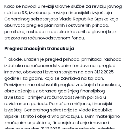
Kako se navodi u reviziji Glavne službe za reviziju javnog
sektora RS, izvršena je revizija finansijskih izvještaja
Generalnog sekretarijata Vlade Republike Srpske koja
obuhvata pregled planiranih i ostvarenih prihoda,
primitaka, rashoda i izdataka iskazanih u glavnoj knjizi
trezora na računovodstvenom fondu.
Pregled značajnih transakcija
"Takođe, urađen je pregled prihoda, primitaka, rashoda i
izdataka na računovodstvenim fondovima i pregled
imovine, obaveza i izvora stanjem na dan 31.12.2025.
godine i za godinu koja se završava na taj dan.
Revizijom smo obuhvatili pregled značajnih transakcija,
obrazloženja uz obrasce godišnjeg finansijskog
izvještaja i primjenu računovodstvenih politika u
revidiranom periodu. Po našem mišljenju, finansijski
izvještaji Generalnog sekretarijata Vlade Republike
Srpske istinito i objektivno prikazuju, u svim materijalno
značajnim aspektima, finansijsko stanje imovine i
obaveza na dan 31.12.2025. godine; prihode, primitke,