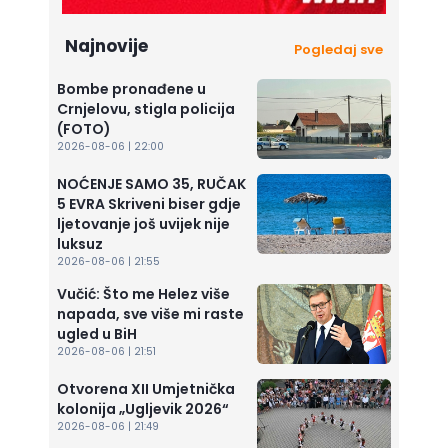
Najnovije
Pogledaj sve
Bombe pronađene u
Crnjelovu, stigla policija
(FOTO)
2026-08-06 | 22:00
NOĆENJE SAMO 35, RUČAK
5 EVRA Skriveni biser gdje
ljetovanje još uvijek nije
luksuz
2026-08-06 | 21:55
Vučić: Što me Helez više
napada, sve više mi raste
ugled u BiH
2026-08-06 | 21:51
Otvorena XII Umjetnička
kolonija „Ugljevik 2026“
2026-08-06 | 21:49