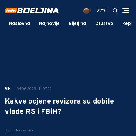
22°C
Naslovna
Najnovije
Bijeljina
Društvo
Repub
04.06.2026.
07:22
BIH
Kakve ocjene revizora su dobile
vlade RS i FBiH?
Izvor:
Nezavisne