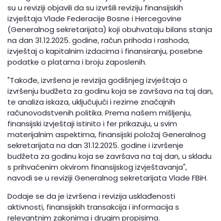
su u reviziji objavili da su izvršili reviziju finansijskih
izvještaja Vlade Federacije Bosne i Hercegovine
(Generalnog sekretarijata) koji obuhvataju bilans stanja
na dan 31.12.2025. godine, račun prihoda i rashoda,
izvještaj o kapitalnim izdacima i finansiranju, posebne
podatke o platama i broju zaposlenih.
"Takođe, izvršena je revizija godišnjeg izvještaja o
izvršenju budžeta za godinu koja se završava na taj dan,
te analiza iskaza, uključujući i rezime značajnih
računovodstvenih politika. Prema našem mišljenju,
finansijski izvještaji istinito i fer prikazuju, u svim
materijalnim aspektima, finansijski položaj Generalnog
sekretarijata na dan 31.12.2025. godine i izvršenje
budžeta za godinu koja se završava na taj dan, u skladu
s prihvaćenim okvirom finansijskog izvještavanja",
navodi se u reviziji Generalnog sekretarijata Vlade FBiH.
Dodaje se da je izvršena i revizija usklađenosti
aktivnosti, finansijskih transakcija i informacija s
relevantnim zakonima i drugim propisima.