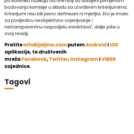
po korisniku razlikuju od onih koji su dobijeni primjenom
bodovanja komisije u skladu sa utvrđenim kriterijumima.
Kriterijumi nisu bili jasno definisani ni mjerljivi, što je imalo
za posljedicu neobjektivno ocjenjivanje i
netransparentnu raspodjelu sredstava", dalje piše u
ovoj reviziji.
Pratite
InfoBijeljina.com
putem
Android
i
IOS
aplikacije, te društvenih
mreža
Facebook
,
Twitter
,
Instagram
i
VIBER
zajednice.
Tagovi