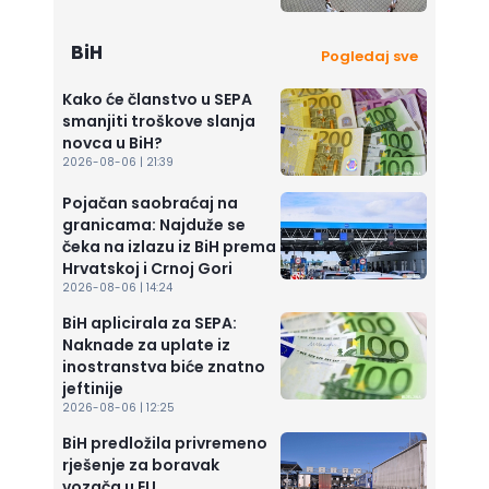
BiH
Pogledaj sve
Kako će članstvo u SEPA
smanjiti troškove slanja
novca u BiH?
2026-08-06 | 21:39
Pojačan saobraćaj na
granicama: Najduže se
čeka na izlazu iz BiH prema
Hrvatskoj i Crnoj Gori
2026-08-06 | 14:24
BiH aplicirala za SEPA:
Naknade za uplate iz
inostranstva biće znatno
jeftinije
2026-08-06 | 12:25
BiH predložila privremeno
rješenje za boravak
vozača u EU