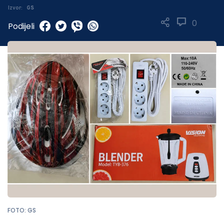
Izvor:
GS
0
Podijeli
FOTO: GS