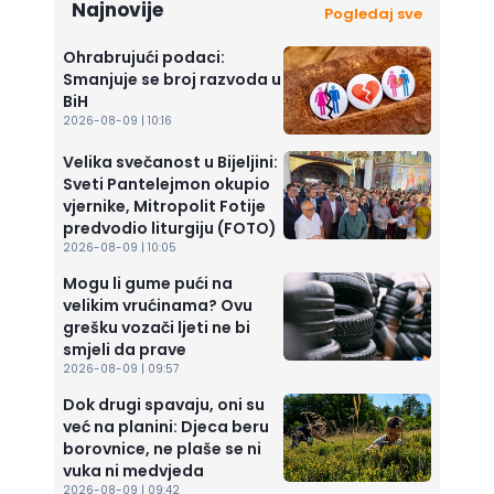
Najnovije
Pogledaj sve
Ohrabrujući podaci:
Smanjuje se broj razvoda u
BiH
2026-08-09 | 10:16
Velika svečanost u Bijeljini:
Sveti Pantelejmon okupio
vjernike, Mitropolit Fotije
predvodio liturgiju (FOTO)
2026-08-09 | 10:05
Mogu li gume pući na
velikim vrućinama? Ovu
grešku vozači ljeti ne bi
smjeli da prave
2026-08-09 | 09:57
Dok drugi spavaju, oni su
već na planini: Djeca beru
borovnice, ne plaše se ni
vuka ni medvjeda
2026-08-09 | 09:42