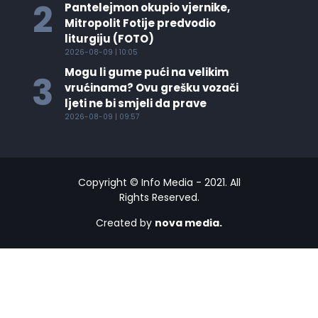
2
Pantelejmon okupio vjernike,
Mitropolit Fotije predvodio
liturgiju (FOTO)
2026-08-09 | 10:05
Mogu li gume pući na velikim
3
vrućinama? Ovu grešku vozači
ljeti ne bi smjeli da prave
2026-08-09 | 09:57
Copyright © Info Media - 2021. All
Rights Reserved.
Created by
nova media.