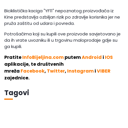
Biciklistička kaciga "YF11" nepoznatog proizvođača iz
Kine predstavlja ozbiljan rizik po zdravlje korisnika jer ne
pruža zaštitu od udara i povreda.
Potrošačima koji su kupili ove proizvode savjetovano je
da ih vrate uvozniku ili u trgovinu maloprodaje gdje su
ga kupili.
Pratite
InfoBijeljina.com
putem
Android
i
IOS
aplikacije, te društvenih
mreža
Facebook
,
Twitter
,
Instagram
i
VIBER
zajednice.
Tagovi