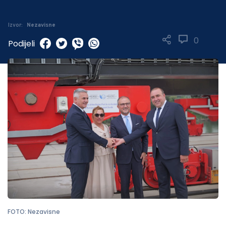
Izvor:
Nezavisne
0
Podijeli
FOTO: Nezavisne