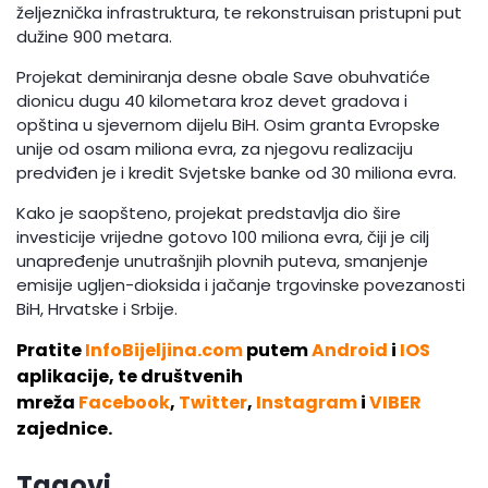
željeznička infrastruktura, te rekonstruisan pristupni put
dužine 900 metara.
Projekat deminiranja desne obale Save obuhvatiće
dionicu dugu 40 kilometara kroz devet gradova i
opština u sjevernom dijelu BiH. Osim granta Evropske
unije od osam miliona evra, za njegovu realizaciju
predviđen je i kredit Svjetske banke od 30 miliona evra.
Kako je saopšteno, projekat predstavlja dio šire
investicije vrijedne gotovo 100 miliona evra, čiji je cilj
unapređenje unutrašnjih plovnih puteva, smanjenje
emisije ugljen-dioksida i jačanje trgovinske povezanosti
BiH, Hrvatske i Srbije.
Pratite
InfoBijeljina.com
putem
Android
i
IOS
aplikacije, te društvenih
mreža
Facebook
,
Twitter
,
Instagram
i
VIBER
zajednice.
Tagovi