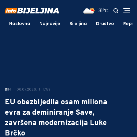
31°C
Naslovna
Najnovije
Bijeljina
Društvo
Repub
06.07.2026.
17:59
BIH
EU obezbijedila osam miliona
evra za deminiranje Save,
završena modernizacija Luke
Brčko