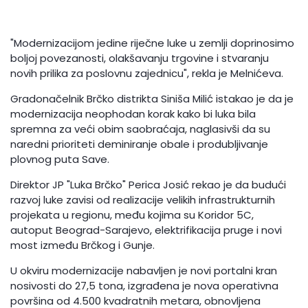
"Modernizacijom jedine riječne luke u zemlji doprinosimo
boljoj povezanosti, olakšavanju trgovine i stvaranju
novih prilika za poslovnu zajednicu", rekla je Melnićeva.
Gradonačelnik Brčko distrikta Siniša Milić istakao je da je
modernizacija neophodan korak kako bi luka bila
spremna za veći obim saobraćaja, naglasivši da su
naredni prioriteti deminiranje obale i produbljivanje
plovnog puta Save.
Direktor JP "Luka Brčko" Perica Josić rekao je da budući
razvoj luke zavisi od realizacije velikih infrastrukturnih
projekata u regionu, među kojima su Koridor 5C,
autoput Beograd-Sarajevo, elektrifikacija pruge i novi
most između Brčkog i Gunje.
U okviru modernizacije nabavljen je novi portalni kran
nosivosti do 27,5 tona, izgrađena je nova operativna
površina od 4.500 kvadratnih metara, obnovljena