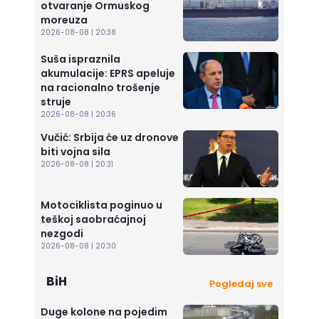
otvaranje Ormuskog
moreuza
2026-08-08 | 20:38
Suša ispraznila
akumulacije: EPRS apeluje
na racionalno trošenje
struje
2026-08-08 | 20:36
Vučić: Srbija će uz dronove
biti vojna sila
2026-08-08 | 20:31
Motociklista poginuo u
teškoj saobraćajnoj
nezgodi
2026-08-08 | 20:30
BiH
Pogledaj sve
Duge kolone na pojedim