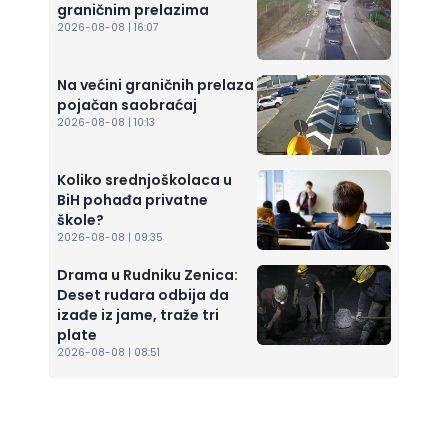
graničnim prelazima
2026-08-08 | 16:07
Na većini graničnih prelaza
pojačan saobraćaj
2026-08-08 | 10:13
Koliko srednjoškolaca u
BiH pohađa privatne
škole?
2026-08-08 | 09:35
Drama u Rudniku Zenica:
Deset rudara odbija da
izađe iz jame, traže tri
plate
2026-08-08 | 08:51