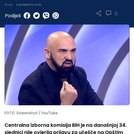
Izvor:
srpskainfo.com
0
Podijeli
FOTO: Screenshot / YouTube
Centralna izborna komisija BiH je na današnjoj 34.
sjednici nije ovjerila prijavu za učešće na Opštim