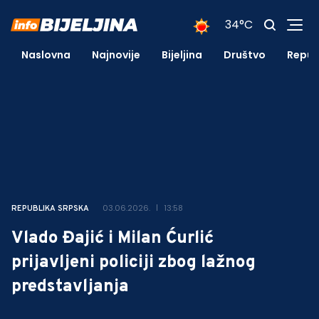
34°C
Naslovna
Najnovije
Bijeljina
Društvo
Repub
03.06.2026.
13:58
REPUBLIKA SRPSKA
Vlado Đajić i Milan Ćurlić
prijavljeni policiji zbog lažnog
predstavljanja