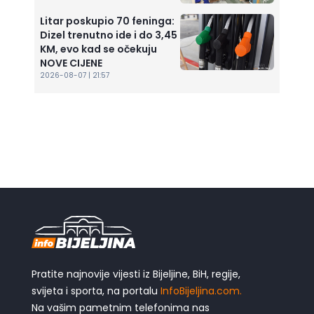
Litar poskupio 70 feninga:
Dizel trenutno ide i do 3,45
KM, evo kad se očekuju
NOVE CIJENE
2026-08-07 | 21:57
Pratite najnovije vijesti iz Bijeljine, BiH, regije,
svijeta i sporta, na portalu
InfoBijeljina.com.
Na vašim pametnim telefonima nas