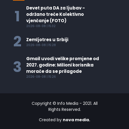
Devet puta DA za ljubav -
1
održano treće Kolektivno
vjenčanje (FOTO)
2026-08-08 | 15:32
2
Zemljotres u Srbiji
2026-08-08 | 15:28
Gmail uvodi velike promjene od
3
2027. godine: Milioni korisnika
moraće da se prilagode
2026-08-08 | 15:26
Copyright © Info Media - 2021. All
Rights Reserved.
Created by
nova media.