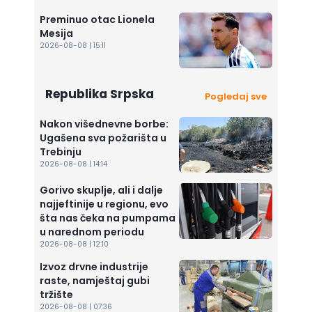
Preminuo otac Lionela
Mesija
2026-08-08 | 15:11
Republika Srpska
Pogledaj sve
Nakon višednevne borbe:
Ugašena sva požarišta u
Trebinju
2026-08-08 | 14:14
Gorivo skuplje, ali i dalje
najjeftinije u regionu, evo
šta nas čeka na pumpama
u narednom periodu
2026-08-08 | 12:10
Izvoz drvne industrije
raste, namještaj gubi
tržište
2026-08-08 | 07:36