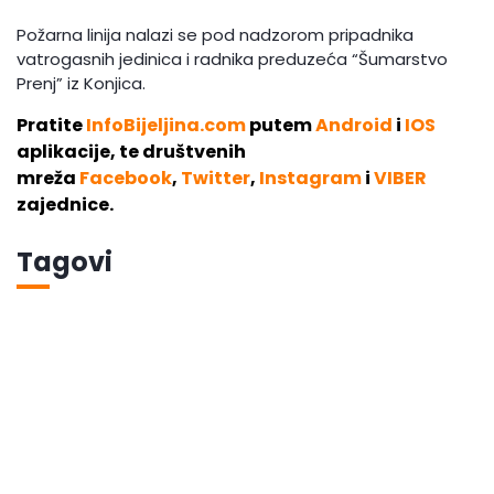
Požarna linija nalazi se pod nadzorom pripadnika
vatrogasnih jedinica i radnika preduzeća “Šumarstvo
Prenj” iz Konjica.
Pratite
InfoBijeljina.com
putem
Android
i
IOS
aplikacije, te društvenih
mreža
Facebook
,
Twitter
,
Instagram
i
VIBER
zajednice.
Tagovi