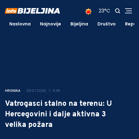
23°C
Naslovna
Najnovije
Bijeljina
Društvo
Repub
08.07.2026.
11:49
HRONIKA
Vatrogasci stalno na terenu: U
Hercegovini i dalje aktivna 3
velika požara