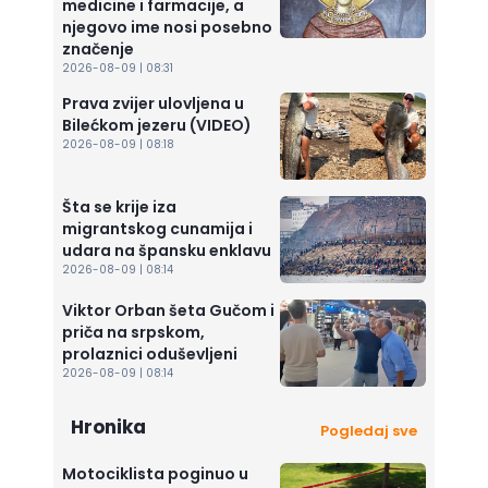
medicine i farmacije, a
njegovo ime nosi posebno
značenje
2026-08-09 | 08:31
Prava zvijer ulovljena u
Bilećkom jezeru (VIDEO)
2026-08-09 | 08:18
Šta se krije iza
migrantskog cunamija i
udara na špansku enklavu
2026-08-09 | 08:14
Viktor Orban šeta Gučom i
priča na srpskom,
prolaznici oduševljeni
2026-08-09 | 08:14
Hronika
Pogledaj sve
Motociklista poginuo u