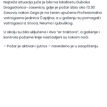
Najteža situacija juče je bila na lokalitetu Duboka
DragaGorica–Jasenica, gdje je požar izbio oko 13.30
časova, nakon čega je na teren upućena Profesionalna
vatrogasna jedinica Čapljina, a u gašenju su pomagali i
vatrogasci iz Stoca, Neuma i Ljubuškog.
U akciju su bila uključena i dva “er traktora”, a gašenje i
kontrola požarne linije nastavljeni su tokom noći.
– Požar je aktivan i jutros – navedeno je u saopštenju.