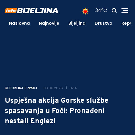
34°C
Naslovna
Najnovije
Bijeljina
Društvo
Repub
03.06.2026.
14:14
REPUBLIKA SRPSKA
Uspješna akcija Gorske službe
spasavanja u Foči: Pronađeni
nestali Englezi