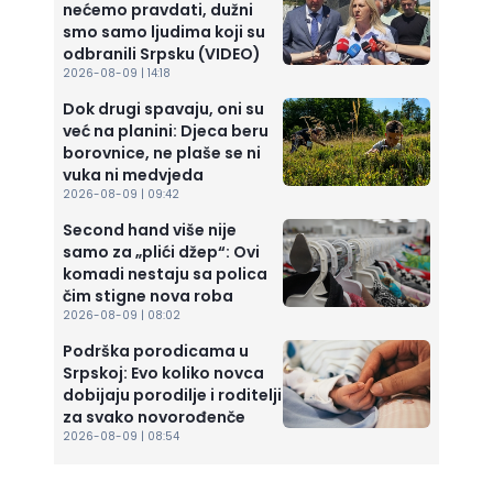
nećemo pravdati, dužni
smo samo ljudima koji su
odbranili Srpsku (VIDEO)
2026-08-09 | 14:18
Dok drugi spavaju, oni su
već na planini: Djeca beru
borovnice, ne plaše se ni
vuka ni medvjeda
2026-08-09 | 09:42
Second hand više nije
samo za „plići džep“: Ovi
komadi nestaju sa polica
čim stigne nova roba
2026-08-09 | 08:02
Podrška porodicama u
Srpskoj: Evo koliko novca
dobijaju porodilje i roditelji
za svako novorođenče
2026-08-09 | 08:54