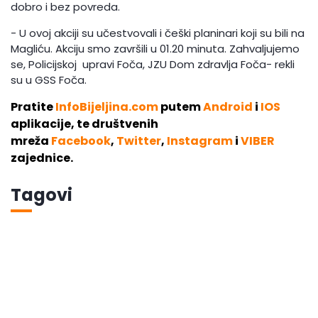
dobro i bez povreda.
- U ovoj akciji su učestvovali i češki planinari koji su bili na
Magliću. Akciju smo završili u 01.20 minuta. Zahvaljujemo
se, Policijskoj upravi Foča, JZU Dom zdravlja Foča- rekli
su u GSS Foča.
Pratite
InfoBijeljina.com
putem
Android
i
IOS
aplikacije, te društvenih
mreža
Facebook
,
Twitter
,
Instagram
i
VIBER
zajednice.
Tagovi