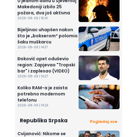
U jednom danu u Sjevernoj
Makedoniji izbilo 25
požara, dva još aktivna
2026-08-09 | 15:01
Bijeljinac uhapšen nakon
što je „bokserom“ polomio
šaku muškarcu
2026-08-09 | 14:37
Đoković opet oduševio
region: Zapjevao "Tropski
bar" i zaplesao (VIDEO)
2026-08-09 | 14:27
Koliko RAM-a je zaista
potrebno modernom
telefonu
2026-08-09 | 14:23
Republika Srpska
Pogledaj sve
Cvijanović: Nikome se