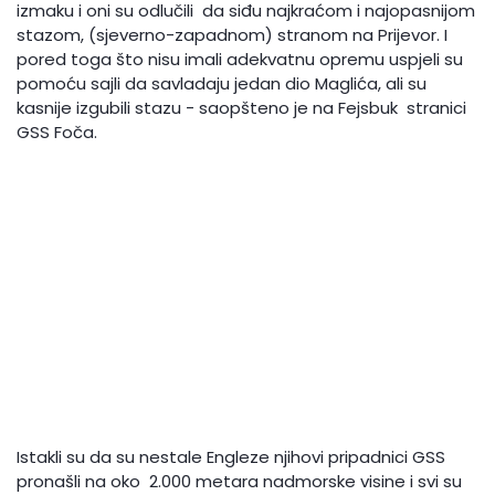
izmaku i oni su odlučili da siđu najkraćom i najopasnijom
stazom, (sjeverno-zapadnom) stranom na Prijevor. I
pored toga što nisu imali adekvatnu opremu uspjeli su
pomoću sajli da savladaju jedan dio Maglića, ali su
kasnije izgubili stazu - saopšteno je na Fejsbuk stranici
GSS Foča.
Istakli su da su nestale Engleze njihovi pripadnici GSS
pronašli na oko 2.000 metara nadmorske visine i svi su