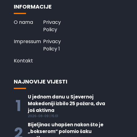
INFORMACIJE
O nama
Privacy
Policy
Impressum
Privacy
Policy 1
Kontakt
NAJNOVIJE VIJESTI
U jednom danu u Sjevernoj
1
Makedoniji izbilo 25 požara, dva
još aktivna
2026-08-09 | 15:01
Bijeljinac uhapšen nakon što je
2
„bokserom“ polomio šaku