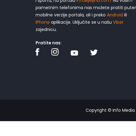
i sporta, na portalu
InfoBijeljina.com.
Na vašim
pametnim telefonima nas možete pratiti put
mobilne verzije portala, ali i preko
Android
ili
IPhone
aplikacije. Uključite se u našu
Viber
zajednicu.
Pratite nas:
Copyright © Info Media -