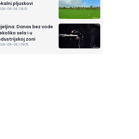
okalni pljuskovi
26-08-06 | 16:01
ijeljina: Danas bez vode
ekoliko sela i u
ndustrijskoj zoni
026-08-06 | 08:15