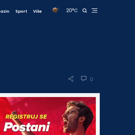
20°C
azin
Sport
Više
0