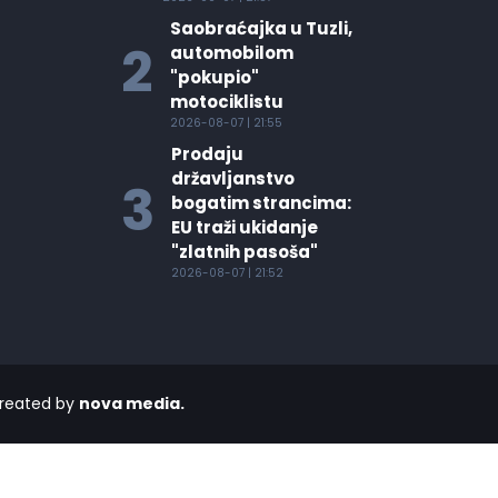
Saobraćajka u Tuzli,
2
automobilom
"pokupio"
motociklistu
2026-08-07 | 21:55
Prodaju
državljanstvo
3
bogatim strancima:
EU traži ukidanje
"zlatnih pasoša"
2026-08-07 | 21:52
reated by
nova media.