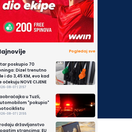
ajnovije
Pogledaj sve
itar poskupio 70
eninga: Dizel trenutno
de i do 3,45 KM, evo kad
e očekuju NOVE CIJENE
26-08-07 | 21:57
aobraćajka u Tuzli,
utomobilom "pokupio"
otociklistu
026-08-07 | 21:55
rodaju državljanstvo
ogatim strancima: EU