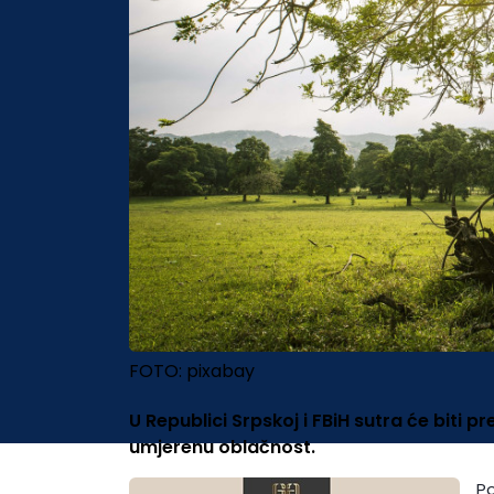
FOTO: pixabay
U Republici Srpskoj i FBiH sutra će biti 
umjerenu oblačnost.
Po