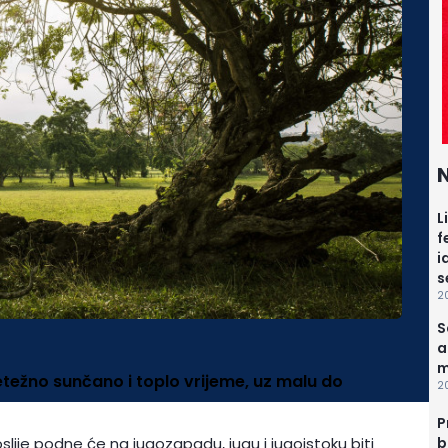
N
L
f
i
s
20
S
a
m
pretežno sunčano i toplo vrijeme, uz malu do
2
P
slije podne će na jugozapadu, jugu i jugoistoku biti
b