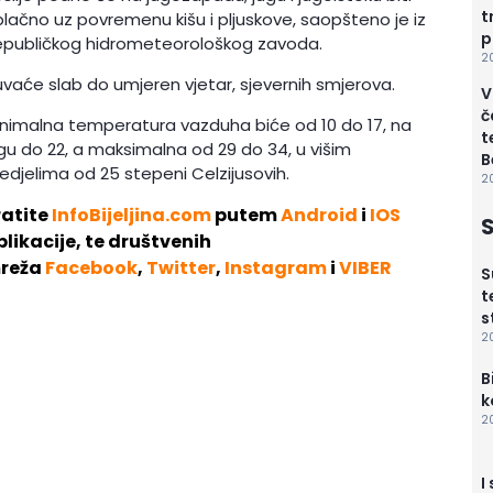
t
lačno uz povremenu kišu i pljuskove, saopšteno je iz
p
epubličkog hidrometeorološkog zavoda.
2
vaće slab do umjeren vjetar, sjevernih smjerova.
V
č
nimalna temperatura vazduha biće od 10 do 17, na
t
gu do 22, a maksimalna od 29 do 34, u višim
B
edjelima od 25 stepeni Celzijusovih.
20
ratite
InfoBijeljina.com
putem
Android
i
IOS
S
plikacije, te društvenih
reža
Facebook
,
Twitter
,
Instagram
i
VIBER
S
t
s
2
B
k
2
I