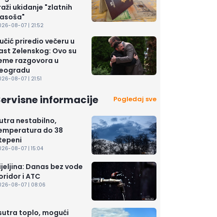
raži ukidanje "zlatnih
asoša"
026-08-07 | 21:52
učić priredio večeru u
ast Zelenskog: Ovo su
eme razgovora u
eogradu
26-08-07 | 21:51
ervisne informacije
Pogledaj sve
utra nestabilno,
emperatura do 38
tepeni
026-08-07 | 15:04
ijeljina: Danas bez vode
oridor i ATC
026-08-07 | 08:06
 sutra toplo, mogući