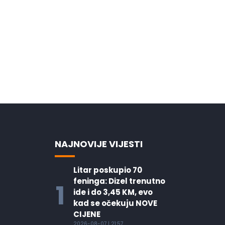
NAJNOVIJE VIJESTI
Litar poskupio 70
feninga: Dizel trenutno
1
ide i do 3,45 KM, evo
kad se očekuju NOVE
CIJENE
2026-08-07 | 21:57