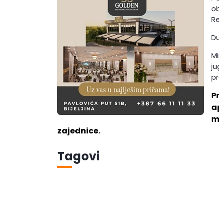
ob
R
Du
Mi
ju
pr
P
a
m
zajednice.
Tagovi