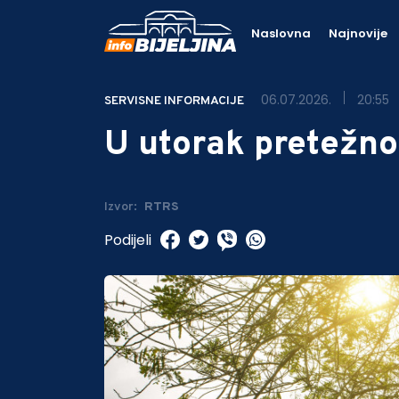
Naslovna
Najnovije
06.07.2026.
20:55
SERVISNE INFORMACIJE
U utorak pretežn
Izvor:
RTRS
Podijeli