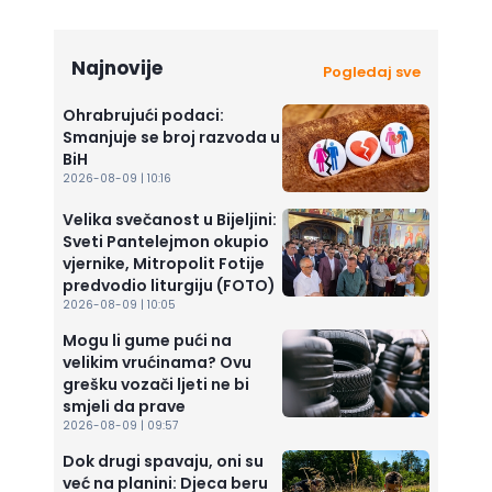
Najnovije
Pogledaj sve
Ohrabrujući podaci:
Smanjuje se broj razvoda u
BiH
2026-08-09 | 10:16
Velika svečanost u Bijeljini:
Sveti Pantelejmon okupio
vjernike, Mitropolit Fotije
predvodio liturgiju (FOTO)
2026-08-09 | 10:05
Mogu li gume pući na
velikim vrućinama? Ovu
grešku vozači ljeti ne bi
smjeli da prave
2026-08-09 | 09:57
Dok drugi spavaju, oni su
već na planini: Djeca beru