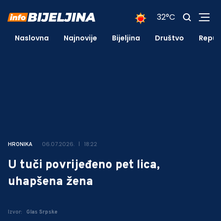
32°C
Naslovna
Najnovije
Bijeljina
Društvo
Repub
06.07.2026.
18:22
HRONIKA
U tuči povrijeđeno pet lica,
uhapšena žena
Izvor:
Glas Srpske