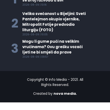
se broj razvoda u BiH
2026-08-09 | 10:16
Velika svečanost u Bijeljini: Sveti
2
Pantelejmon okupio vjernike,
Mitropolit Fotije predvodio
liturgiju (FOTO)
2026-08-09 | 10:05
Mogu li gume pući na velikim
3
vrućinama? Ovu grešku vozači
ljeti ne bi smjeli da prave
2026-08-09 | 09:57
Copyright © Info Media - 2021. All
Rights Reserved.
Created by
nova media.