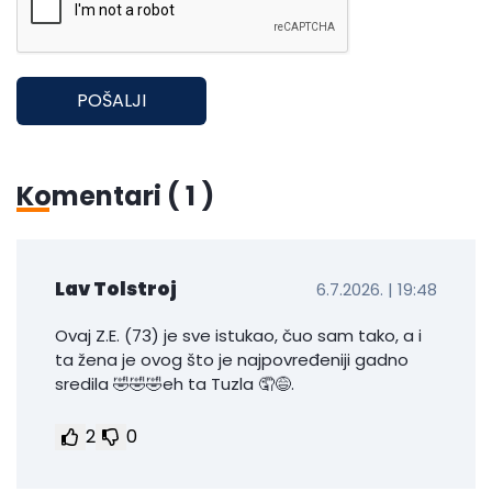
POŠALJI
Komentari (
1
)
Lav Tolstroj
6.7.2026. | 19:48
Ovaj Z.E. (73) je sve istukao, čuo sam tako, a i
ta žena je ovog što je najpovređeniji gadno
sredila 🤣🤣🤣eh ta Tuzla 🤦😅.
2
0