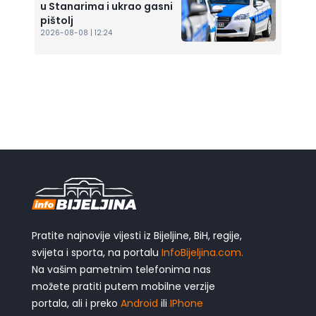
u Stanarima i ukrao gasni
pištolj
2026-08-08 | 12:24
Pratite najnovije vijesti iz Bijeljine, BiH, regije,
svijeta i sporta, na portalu
InfoBijeljina.com.
Na vašim pametnim telefonima nas
možete pratiti putem mobilne verzije
portala, ali i preko
Android
ili
IPhone