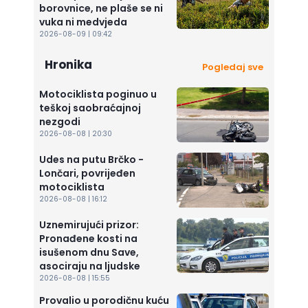
borovnice, ne plaše se ni
vuka ni medvjeda
2026-08-09 | 09:42
Hronika
Pogledaj sve
Motociklista poginuo u
teškoj saobraćajnoj
nezgodi
2026-08-08 | 20:30
Udes na putu Brčko -
Lončari, povrijeđen
motociklista
2026-08-08 | 16:12
Uznemirujući prizor:
Pronađene kosti na
isušenom dnu Save,
asociraju na ljudske
2026-08-08 | 15:55
Provalio u porodičnu kuću