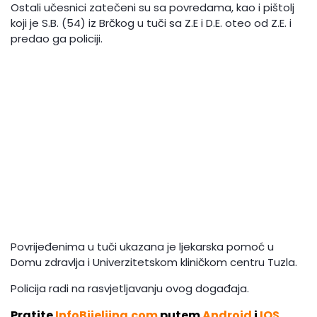
Ostali učesnici zatečeni su sa povredama, kao i pištolj
koji je S.B. (54) iz Brčkog u tuči sa Z.E i D.E. oteo od Z.E. i
predao ga policiji.
Povrijeđenima u tuči ukazana je ljekarska pomoć u
Domu zdravlja i Univerzitetskom kliničkom centru Tuzla.
Policija radi na rasvjetljavanju ovog događaja.
Pratite
InfoBijeljina.com
putem
Android
i
IOS