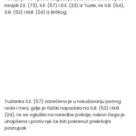
inicijali Z.E. (73), S.E. (57) i D.E. (23) iz Tuzle, te S.B. (54),
S.B. (52) i M.B. (24) iz Brčkog.
Tuzlanka S.E. (57) zatečena je u narušavanju javnog
reda i mira, gdje je fizički napadala na S.B. (52) i M.B.
(24), te se oglušila na naredbe policije, nakon čega je
uhapšena i protiv nje će biti pokrenut prekršajni
postupak.