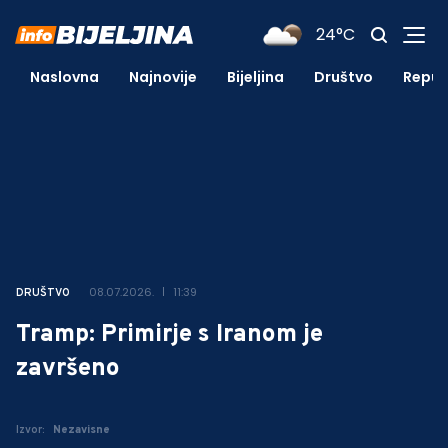
24°C
Naslovna
Najnovije
Bijeljina
Društvo
Repub
08.07.2026.
11:39
DRUŠTVO
Tramp: Primirje s Iranom je
završeno
Izvor:
Nezavisne