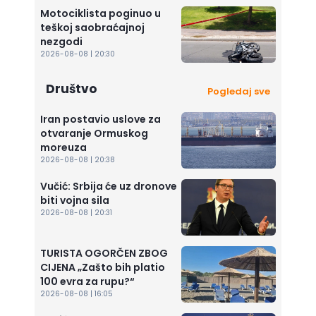
Motociklista poginuo u
teškoj saobraćajnoj
nezgodi
2026-08-08 | 20:30
Društvo
Pogledaj sve
Iran postavio uslove za
otvaranje Ormuskog
moreuza
2026-08-08 | 20:38
Vučić: Srbija će uz dronove
biti vojna sila
2026-08-08 | 20:31
TURISTA OGORČEN ZBOG
CIJENA „Zašto bih platio
100 evra za rupu?“
2026-08-08 | 16:05