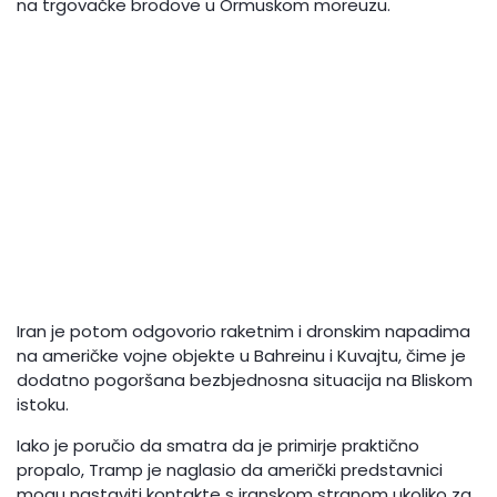
na trgovačke brodove u Ormuskom moreuzu.
Iran je potom odgovorio raketnim i dronskim napadima
na američke vojne objekte u Bahreinu i Kuvajtu, čime je
dodatno pogoršana bezbjednosna situacija na Bliskom
istoku.
Iako je poručio da smatra da je primirje praktično
propalo, Tramp je naglasio da američki predstavnici
mogu nastaviti kontakte s iranskom stranom ukoliko za