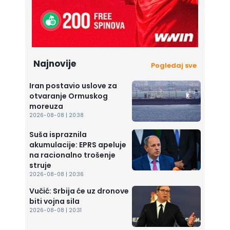
Najnovije
Pogledaj sve
Iran postavio uslove za
otvaranje Ormuskog
moreuza
2026-08-08 | 20:38
Suša ispraznila
akumulacije: EPRS apeluje
na racionalno trošenje
struje
2026-08-08 | 20:36
Vučić: Srbija će uz dronove
biti vojna sila
2026-08-08 | 20:31