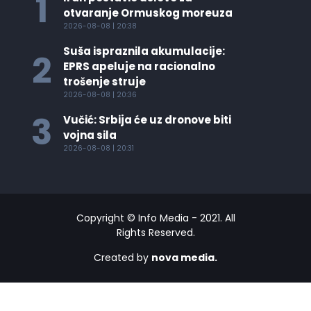
1
otvaranje Ormuskog moreuza
2026-08-08 | 20:38
Suša ispraznila akumulacije:
2
EPRS apeluje na racionalno
trošenje struje
2026-08-08 | 20:36
3
Vučić: Srbija će uz dronove biti
vojna sila
2026-08-08 | 20:31
Copyright © Info Media - 2021. All
Rights Reserved.
Created by
nova media.