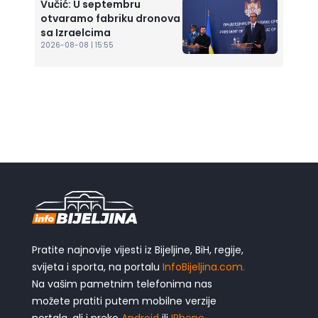
Vučić: U septembru
otvaramo fabriku dronova
sa Izraelcima
2026-08-08 | 15:55
Pratite najnovije vijesti iz Bijeljine, BiH, regije,
svijeta i sporta, na portalu
InfoBijeljina.com.
Na vašim pametnim telefonima nas
možete pratiti putem mobilne verzije
portala, ali i preko
Android
ili
IPhone