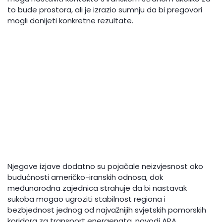
to bude prostora, ali je izrazio sumnju da bi pregovori
mogli donijeti konkretne rezultate.
Njegove izjave dodatno su pojačale neizvjesnost oko
budućnosti američko-iranskih odnosa, dok
međunarodna zajednica strahuje da bi nastavak
sukoba mogao ugroziti stabilnost regiona i
bezbjednost jednog od najvažnijih svjetskih pomorskih
koridora za transport energenata, navodi APA.