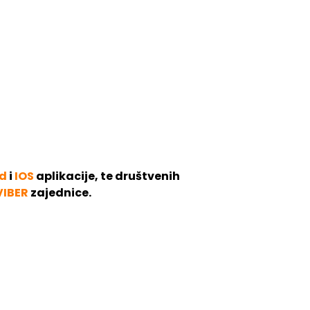
d
i
IOS
aplikacije, te društvenih
VIBER
zajednice.