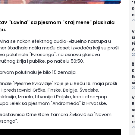
"
S
o
2
stav ''Lavina'' sa pjesmom "Kraj mene" plasirala
ču.
V
s
vina se nakon efektnog audio-vizuelno nastupa u
F
ner štadhale našla među deset izvođača koji su prošli
A
vo polufinale "Evrosonga", na osnovu glasova
2
ručnog žirija i publike, po načelu 50:50.
Š
K
prvom polufinalu je bilo 15 zemalja.
1
s
finale "Pjesme Evrovizije" koje je u Beču 16. maja prošli
2
 i predstavnici Grčke, Finske, Belgije, Švedske,
ldavije, Izraela, Litvanije i Poljske, kao i etno-pop
V
upa Lelek sa pjesmom "Andromeda" iz Hrvatske.
B
s
redstavnica Crne Gore Tamara Živković sa "Novom
u
rosonga".
r
2