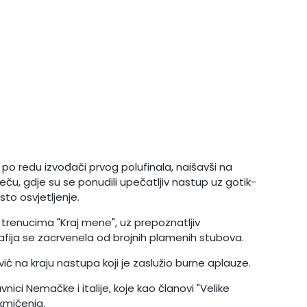
5. po redu izvođači prvog polufinala, naišavši na
ču, gdje su se ponudili upečatljiv nastup uz gotik-
to osvjetljenje.
 trenucima "Kraj mene", uz prepoznatljiv
afija se zacrvenela od brojnih plamenih stubova.
ić na kraju nastupa koji je zaslužio burne aplauze.
nici Nemačke i italije, koje kao članovi "Velike
akmičenja.