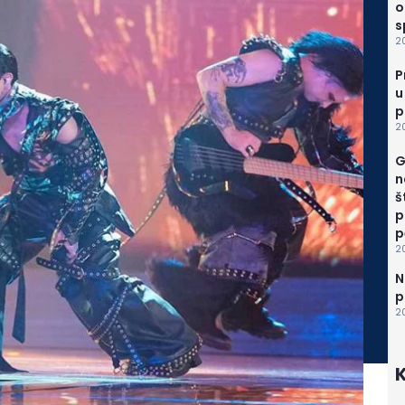
o
s
2
P
u
p
2
G
n
š
p
p
20
N
p
2