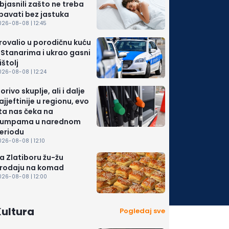
bjasnili zašto ne treba
pavati bez jastuka
026-08-08 | 12:45
rovalio u porodičnu kuću
 Stanarima i ukrao gasni
ištolj
026-08-08 | 12:24
orivo skuplje, ali i dalje
ajjeftinije u regionu, evo
ta nas čeka na
umpama u narednom
eriodu
26-08-08 | 12:10
a Zlatiboru žu-žu
rodaju na komad
026-08-08 | 12:00
Kultura
Pogledaj sve