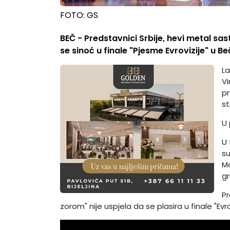
FOTO: GS
BEČ - Predstavnici Srbije, hevi metal sa
se sinoć u finale "Pjesme Evrovizije" u Be
La
Vi
pr
st
U 
U 
su
Mo
gr
P
zorom" nije uspjela da se plasira u finale "Ev