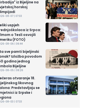
Srbadija" iz Bijeljine na
vjetskoj horskoj
limpijadi
026-08-07 | 07:03
eliki uspjeh
rednjoškolaca iz Srpca:
ilmom o Tesli osvojili
meriku (FOTO)
026-08-06 | 06:44
ta sve pamti bijeljinski
onak? Izložba povodom
50 godina jednog
imbola Bijeljine
026-08-05 | 08:26
ečeras otvaranje 18.
ijeljinskog likovnog
alona: Predstavljaju se
mjetnici iz Srpske i
egiona
026-08-03 | 07:33