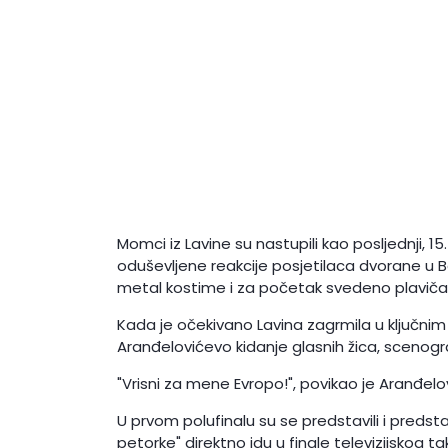
Momci iz Lavine su nastupili kao posljednji, 1
oduševljene reakcije posjetilaca dvorane u Be
metal kostime i za početak svedeno plavičas
Kada je očekivano Lavina zagrmila u ključnim
Aranđelovićevo kidanje glasnih žica, scenogr
"Vrisni za mene Evropo!", povikao je Aranđelov
U prvom polufinalu su se predstavili i predstav
petorke" direktno idu u finale televizijskog t