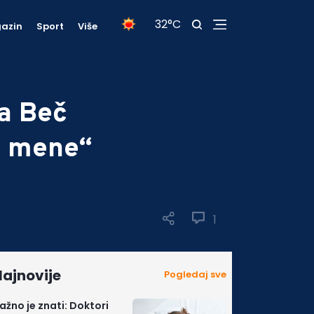
32°C
azin
Sport
Više
la Beč
j mene“
1
ajnovije
Pogledaj sve
ažno je znati: Doktori