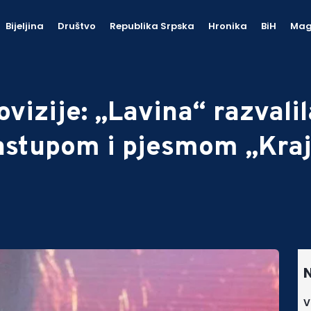
Bijeljina
Društvo
Republika Srpska
Hronika
BiH
Mag
rovizije: „Lavina“ razvali
astupom i pjesmom „Kra
N
V