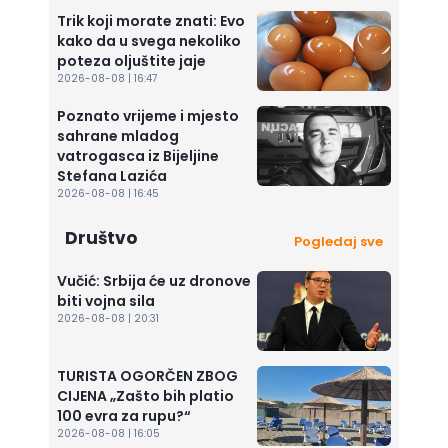
Trik koji morate znati: Evo
kako da u svega nekoliko
poteza oljuštite jaje
2026-08-08 | 16:47
Poznato vrijeme i mjesto
sahrane mladog
vatrogasca iz Bijeljine
Stefana Lazića
2026-08-08 | 16:45
Društvo
Pogledaj sve
Vučić: Srbija će uz dronove
biti vojna sila
2026-08-08 | 20:31
TURISTA OGORČEN ZBOG
CIJENA „Zašto bih platio
100 evra za rupu?“
2026-08-08 | 16:05