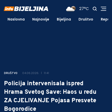
27°C
Naslovna
Najnovije
Bijeljina
Društvo
Repub
04.06.2026.
11:41
DRUŠTVO
Policija intervenisala ispred
Hrama Svetog Save: Haos u redu
ZA CJELIVANJE Pojasa Presvete
Bogorodice