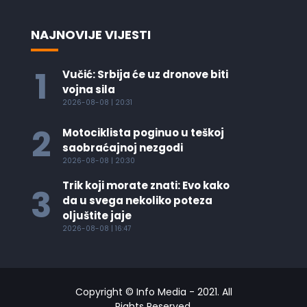
NAJNOVIJE VIJESTI
1
Vučić: Srbija će uz dronove biti
vojna sila
2026-08-08 | 20:31
2
Motociklista poginuo u teškoj
saobraćajnoj nezgodi
2026-08-08 | 20:30
Trik koji morate znati: Evo kako
3
da u svega nekoliko poteza
oljuštite jaje
2026-08-08 | 16:47
Copyright © Info Media - 2021. All
Rights Reserved.