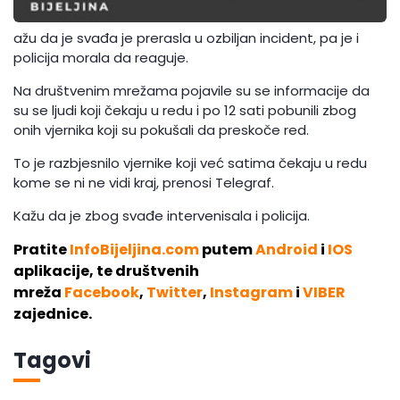
ažu da je svađa je prerasla u ozbiljan incident, pa je i
policija morala da reaguje.
Na društvenim mrežama pojavile su se informacije da
su se ljudi koji čekaju u redu i po 12 sati pobunili zbog
onih vjernika koji su pokušali da preskoče red.
To je razbjesnilo vjernike koji već satima čekaju u redu
kome se ni ne vidi kraj, prenosi Telegraf.
Kažu da je zbog svađe intervenisala i policija.
Pratite
InfoBijeljina.com
putem
Android
i
IOS
aplikacije, te društvenih
mreža
Facebook
,
Twitter
,
Instagram
i
VIBER
zajednice.
Tagovi