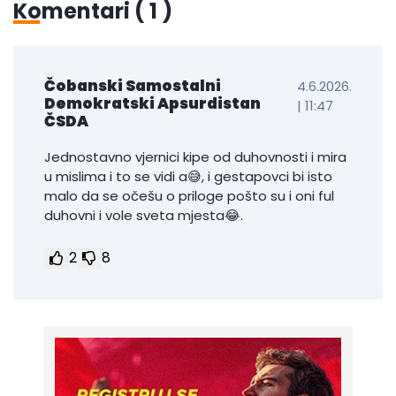
Komentari (
1
)
Čobanski Samostalni
4.6.2026.
Demokratski Apsurdistan
| 11:47
ČSDA
Jednostavno vjernici kipe od duhovnosti i mira
u mislima i to se vidi a😅, i gestapovci bi isto
malo da se očešu o priloge pošto su i oni ful
duhovni i vole sveta mjesta😂.
2
8