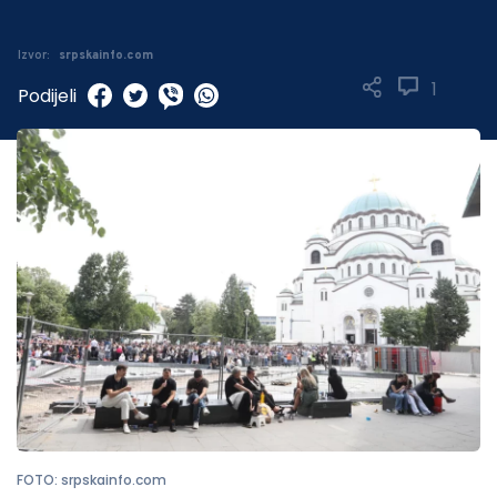
Izvor:
srpskainfo.com
1
Podijeli
FOTO: srpskainfo.com