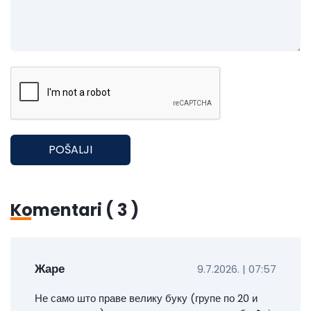
POŠALJI
Komentari (
3
)
Жаре
9.7.2026. | 07:57
Не само што праве велику буку (групе по 20 и