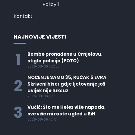
Policy 1
Kontakt
NAJNOVIJE VIJESTI
1
Bombe pronađene u Crnjelovu,
stigla policija (FOTO)
2026-08-06 | 22:00
NOĆENJE SAMO 35, RUČAK 5 EVRA
2
Skriveni biser gdje ljetovanje još
uvijek nije luksuz
2026-08-06 | 21:55
3
Vučić: Što me Helez više napada,
sve više mi raste ugled u BiH
2026-08-06 | 21:51