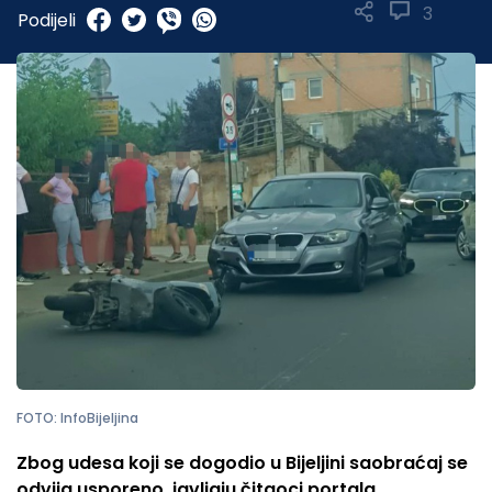
3
Podijeli
FOTO: InfoBijeljina
Zbog udesa koji se dogodio u Bijeljini saobraćaj se
odvija usporeno, javljaju čitaoci portala