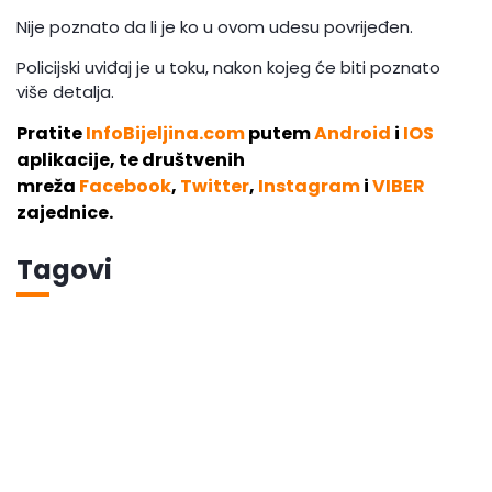
Nije poznato da li je ko u ovom udesu povrijeđen.
Policijski uviđaj je u toku, nakon kojeg će biti poznato
više detalja.
Pratite
InfoBijeljina.com
putem
Android
i
IOS
aplikacije, te društvenih
mreža
Facebook
,
Twitter
,
Instagram
i
VIBER
zajednice.
Tagovi