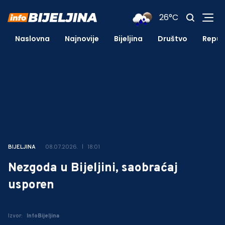
26°C
Naslovna
Najnovije
Bijeljina
Društvo
Repub
08.07.2026.
18:01
BIJELJINA
Nezgoda u Bijeljini, saobraćaj
usporen
Izvor:
InfoBijeljina