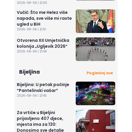
2026-08-06 | 21:55
Vučić: Što me Helez više
napada, sve više mi raste
ugled u BiH
2026-08-06 | 21:51
Otvorena XII Umjetnička
kolonija „Ugljevik 2026“
2026-08-06 | 21:49
Bijeljina
Pogledaj sve
Bijeljina: U petak počinje
“Pantelinski vašar”
2026-08-06 | 21:43
Za vrtiće u Bijeljini
prijavljeno 407 djece,
mjesta ima za 130:
Donosimo sve detalje