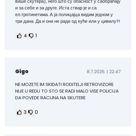
више скутера), него што су опасност у саобраћају
и за себе и за друге. Иста ствар је и са
ел.тротинетима. А ја полицајца видим једном у
три дана. Да и они не раде од куће или у цивилу?!
4
1
Gigo
8.7.2026. | 22:47
NE MOZETE IM SKIDATI RODITELJI RETROVIZORE
NIJE U REDU TO STO SE RADI MALO VISE POLICIJA
DA POVEDE RACUNA NA SKUTERE
3
0