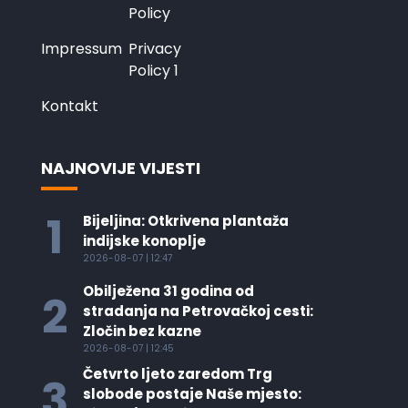
Policy
Impressum
Privacy
Policy 1
Kontakt
NAJNOVIJE VIJESTI
1
Bijeljina: Otkrivena plantaža
indijske konoplje
2026-08-07 | 12:47
Obilježena 31 godina od
2
stradanja na Petrovačkoj cesti:
Zločin bez kazne
2026-08-07 | 12:45
Četvrto ljeto zaredom Trg
3
slobode postaje Naše mjesto: