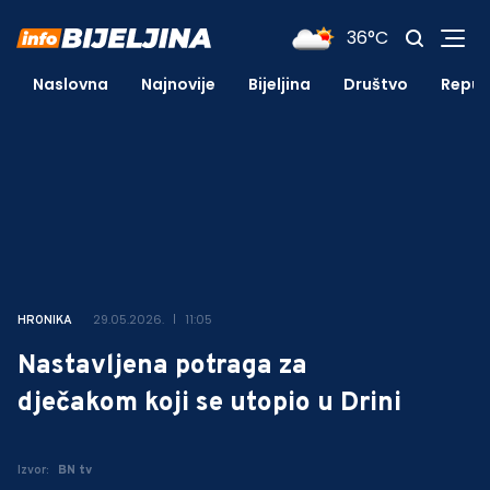
36°C
Naslovna
Najnovije
Bijeljina
Društvo
Repub
29.05.2026.
11:05
HRONIKA
Nastavljena potraga za
dječakom koji se utopio u Drini
Izvor:
BN tv