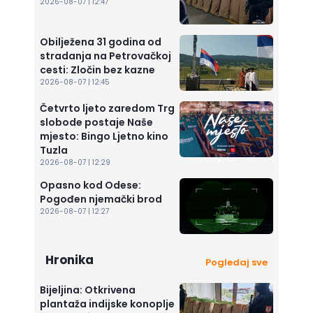
2026-08-07 | 12:47
Obilježena 31 godina od
stradanja na Petrovačkoj
cesti: Zločin bez kazne
2026-08-07 | 12:45
Četvrto ljeto zaredom Trg
slobode postaje Naše
mjesto: Bingo Ljetno kino
Tuzla
2026-08-07 | 12:29
Opasno kod Odese:
Pogođen njemački brod
2026-08-07 | 12:27
Hronika
Pogledaj sve
Bijeljina: Otkrivena
plantaža indijske konoplje