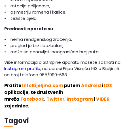
• rotacije pršljenova,
• asimetriju ramena i karlice,
• težište tijela.
Prednosti aparata su:
• nema rendgenskog zračenja,
• pregled je brz i bezbolan,
• može se ponavljati neograničen broj puta.
Više informacija o 3D Spine aparatu možete saznati na
Instagram profilu
, na adresi Filipa Višnjića 163 u Bijeljini ili
na broj telefona 065/990-668.
Pratite
InfoBijeljina.com
putem
Android
i
IOS
aplikacije, te društvenih
mreža
Facebook
,
Twitter
,
Instagram
i
VIBER
zajednice.
Tagovi