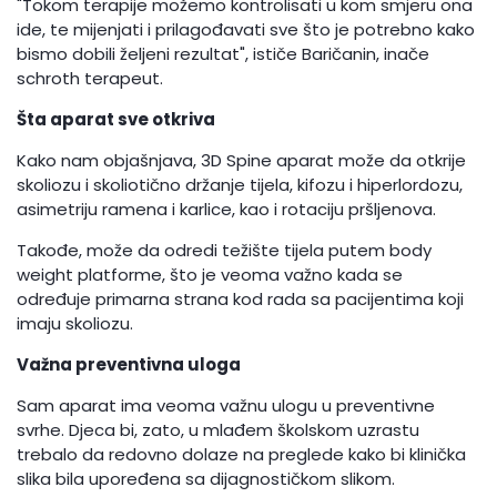
"Tokom terapije možemo kontrolisati u kom smjeru ona
ide, te mijenjati i prilagođavati sve što je potrebno kako
bismo dobili željeni rezultat", ističe Baričanin, inače
schroth terapeut.
Šta aparat sve otkriva
Kako nam objašnjava, 3D Spine aparat može da otkrije
skoliozu i skoliotično držanje tijela, kifozu i hiperlordozu,
asimetriju ramena i karlice, kao i rotaciju pršljenova.
Takođe, može da odredi težište tijela putem body
weight platforme, što je veoma važno kada se
određuje primarna strana kod rada sa pacijentima koji
imaju skoliozu.
Važna preventivna uloga
Sam aparat ima veoma važnu ulogu u preventivne
svrhe. Djeca bi, zato, u mlađem školskom uzrastu
trebalo da redovno dolaze na preglede kako bi klinička
slika bila upoređena sa dijagnostičkom slikom.