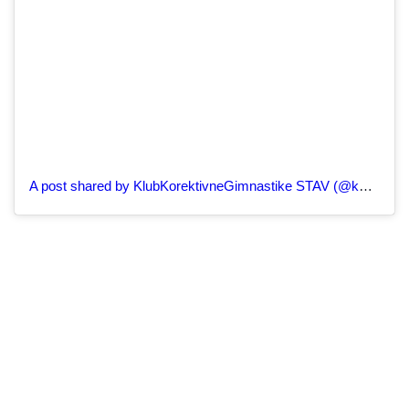
A post shared by KlubKorektivneGimnastike STAV (@kkg_stav)