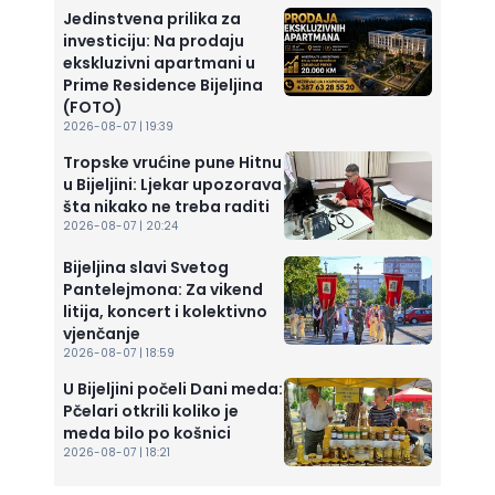
Jedinstvena prilika za
investiciju: Na prodaju
ekskluzivni apartmani u
Prime Residence Bijeljina
(FOTO)
2026-08-07 | 19:39
Tropske vrućine pune Hitnu
u Bijeljini: Ljekar upozorava
šta nikako ne treba raditi
2026-08-07 | 20:24
Bijeljina slavi Svetog
Pantelejmona: Za vikend
litija, koncert i kolektivno
vjenčanje
2026-08-07 | 18:59
U Bijeljini počeli Dani meda:
Pčelari otkrili koliko je
meda bilo po košnici
2026-08-07 | 18:21