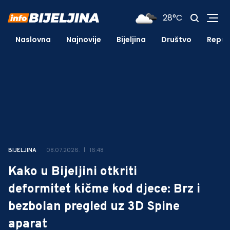
28°C
Naslovna
Najnovije
Bijeljina
Društvo
Repub
08.07.2026.
16:48
BIJELJINA
Kako u Bijeljini otkriti
deformitet kičme kod djece: Brz i
bezbolan pregled uz 3D Spine
aparat