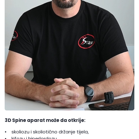
3D Spine aparat može da otkrije:
• skoliozu i skoliotično držanje tijela,
• kifozu i hiperlordozu,