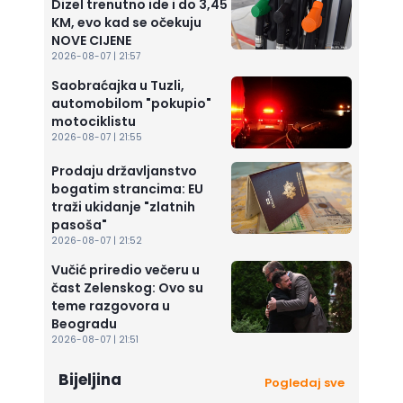
Dizel trenutno ide i do 3,45
KM, evo kad se očekuju
NOVE CIJENE
2026-08-07 | 21:57
Saobraćajka u Tuzli,
automobilom "pokupio"
motociklistu
2026-08-07 | 21:55
Prodaju državljanstvo
bogatim strancima: EU
traži ukidanje "zlatnih
pasoša"
2026-08-07 | 21:52
Vučić priredio večeru u
čast Zelenskog: Ovo su
teme razgovora u
Beogradu
2026-08-07 | 21:51
Bijeljina
Pogledaj sve