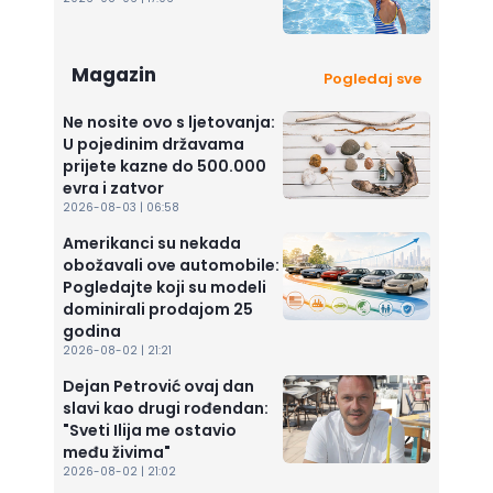
Magazin
Pogledaj sve
Ne nosite ovo s ljetovanja:
U pojedinim državama
prijete kazne do 500.000
evra i zatvor
2026-08-03 | 06:58
Amerikanci su nekada
obožavali ove automobile:
Pogledajte koji su modeli
dominirali prodajom 25
godina
2026-08-02 | 21:21
Dejan Petrović ovaj dan
slavi kao drugi rođendan:
"Sveti Ilija me ostavio
među živima"
2026-08-02 | 21:02