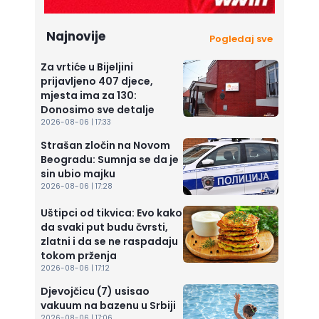
Najnovije
Pogledaj sve
Za vrtiće u Bijeljini
prijavljeno 407 djece,
mjesta ima za 130:
Donosimo sve detalje
2026-08-06 | 17:33
Strašan zločin na Novom
Beogradu: Sumnja se da je
sin ubio majku
2026-08-06 | 17:28
Uštipci od tikvica: Evo kako
da svaki put budu čvrsti,
zlatni i da se ne raspadaju
tokom prženja
2026-08-06 | 17:12
Djevojčicu (7) usisao
vakuum na bazenu u Srbiji
2026-08-06 | 17:06