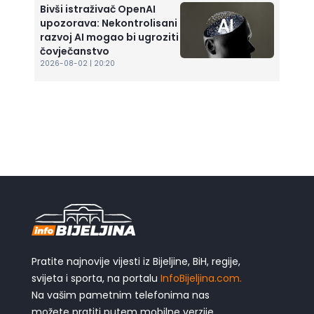
Bivši istraživač OpenAI
upozorava: Nekontrolisani
razvoj AI mogao bi ugroziti
čovječanstvo
2026-08-02 | 20:20
Pratite najnovije vijesti iz Bijeljine, BiH, regije,
svijeta i sporta, na portalu
InfoBijeljina.com.
Na vašim pametnim telefonima nas
možete pratiti putem mobilne verzije