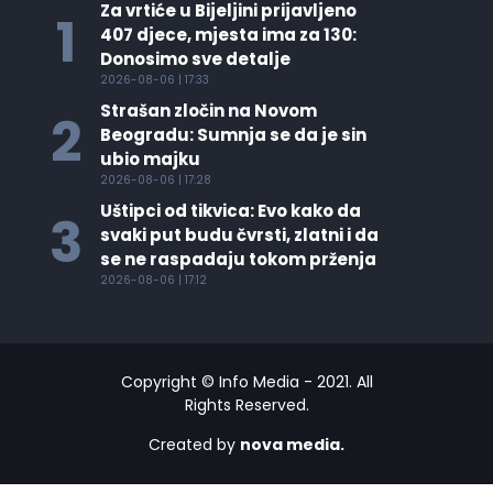
Za vrtiće u Bijeljini prijavljeno
1
407 djece, mjesta ima za 130:
Donosimo sve detalje
2026-08-06 | 17:33
Strašan zločin na Novom
2
Beogradu: Sumnja se da je sin
ubio majku
2026-08-06 | 17:28
Uštipci od tikvica: Evo kako da
3
svaki put budu čvrsti, zlatni i da
se ne raspadaju tokom prženja
2026-08-06 | 17:12
Copyright © Info Media - 2021. All
Rights Reserved.
Created by
nova media.