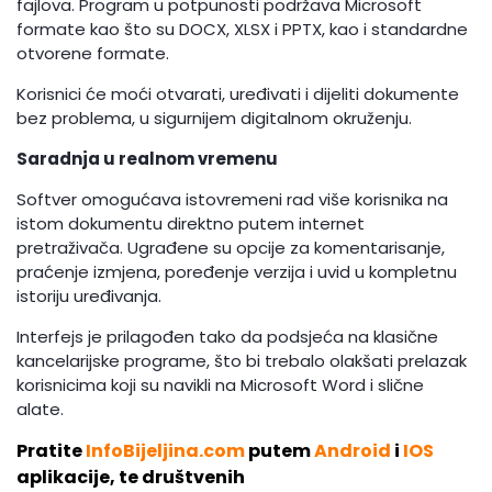
fajlova. Program u potpunosti podržava Microsoft
formate kao što su DOCX, XLSX i PPTX, kao i standardne
otvorene formate.
Korisnici će moći otvarati, uređivati i dijeliti dokumente
bez problema, u sigurnijem digitalnom okruženju.
Saradnja u realnom vremenu
Softver omogućava istovremeni rad više korisnika na
istom dokumentu direktno putem internet
pretraživača. Ugrađene su opcije za komentarisanje,
praćenje izmjena, poređenje verzija i uvid u kompletnu
istoriju uređivanja.
Interfejs je prilagođen tako da podsjeća na klasične
kancelarijske programe, što bi trebalo olakšati prelazak
korisnicima koji su navikli na Microsoft Word i slične
alate.
Pratite
InfoBijeljina.com
putem
Android
i
IOS
aplikacije, te društvenih