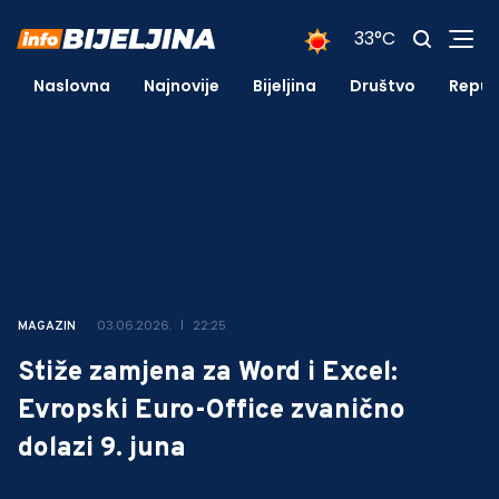
33°C
Naslovna
Najnovije
Bijeljina
Društvo
Repub
03.06.2026.
22:25
MAGAZIN
Stiže zamjena za Word i Excel:
Evropski Euro-Office zvanično
dolazi 9. juna