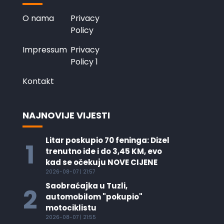
O nama
Privacy
Policy
Impressum
Privacy
Policy 1
Kontakt
NAJNOVIJE VIJESTI
Litar poskupio 70 feninga: Dizel
1
trenutno ide i do 3,45 KM, evo
kad se očekuju NOVE CIJENE
2026-08-07 | 21:57
Saobraćajka u Tuzli,
2
automobilom "pokupio"
motociklistu
2026-08-07 | 21:55