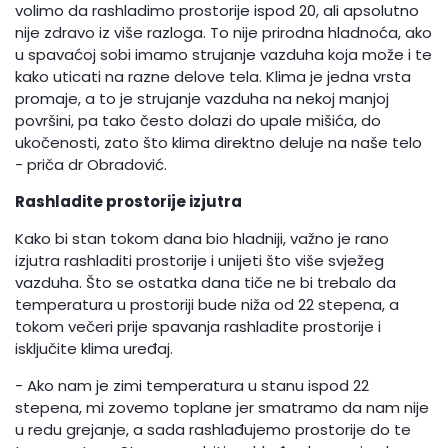
volimo da rashladimo prostorije ispod 20, ali apsolutno
nije zdravo iz više razloga. To nije prirodna hladnoća, ako
u spavaćoj sobi imamo strujanje vazduha koja može i te
kako uticati na razne delove tela. Klima je jedna vrsta
promaje, a to je strujanje vazduha na nekoj manjoj
površini, pa tako često dolazi do upale mišića, do
ukočenosti, zato što klima direktno deluje na naše telo
- priča dr Obradović.
Rashladite prostorije izjutra
Kako bi stan tokom dana bio hladniji, važno je rano
izjutra rashladiti prostorije i unijeti što više svježeg
vazduha. Što se ostatka dana tiče ne bi trebalo da
temperatura u prostoriji bude niža od 22 stepena, a
tokom večeri prije spavanja rashladite prostorije i
isključite klima uređaj.
- Ako nam je zimi temperatura u stanu ispod 22
stepena, mi zovemo toplane jer smatramo da nam nije
u redu grejanje, a sada rashlađujemo prostorije do te