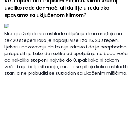
40 stepeni, ali i tropskim noćima. Klima uređaji
uveliko rade dan-noć, ali da li je u redu ako
spavamo sa uključenom klimom?
Mnogi u želji da se rashlade uključuju klima uređaje na
tek 20 stepeni iako je napolju više i za 15, 20 stepeni.
Ljekari upozoravaju da to nije zdravo i da je neophodno
prilagoditi je tako da razlika od spoljašnje ne bude veća
od nekoliko stepeni, najviše do 8. Ipak kako ni tokom
večeri nije bolja situacija, mnogi se pitaju kako rashladiti
stan, a ne probuditi se sutradan sa ukočenim mišićima.