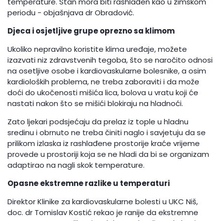
temperature. Stan mora biti rashlađen kao u zimskom
periodu - objašnjava dr Obradović.
Djeca i osjetljive grupe oprezno sa klimom
Ukoliko nepravilno koristite klima uređaje, možete
izazvati niz zdravstvenih tegoba, što se naročito odnosi
na osetljive osobe i kardiovaskularne bolesnike, a osim
kardioloških problema, ne treba zaboraviti i da može
doći do ukočenosti mišića lica, bolova u vratu koji će
nastati nakon što se mišići blokiraju na hladnoći.
Zato ljekari podsjećaju da prelaz iz tople u hladnu
sredinu i obrnuto ne treba činiti naglo i savjetuju da se
prilikom izlaska iz rashlađene prostorije kraće vrijeme
provede u prostoriji koja se ne hladi da bi se organizam
adaptirao na nagli skok temperature.
Opasne ekstremne razlike u temperaturi
Direktor Klinike za kardiovaskularne bolesti u UKC Niš,
doc. dr Tomislav Kostić rekao je ranije da ekstremne