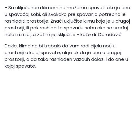
- Sa uključenom klimom ne možemo spavati ako je ona
u spavaćoj sobi, ali svakako pre spavanja potrebno je
rashladiti prostorije. Znači uključite klimu koja je u drugoj
prostoriji, ili pak rashladite spavaću sobu ako se uređaj
nalazi u njoj, a zatim je isključite - kaže dr Obradović.
Dakle, klima ne bi trebalo da vam radi cijelu noć u
prostoriji u kojoj spavate, ali je ok da je ona u drugoj
prostoriji, a da tako rashlađen vazduh dolazi i do one u
kojoj spavate.