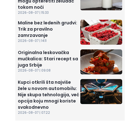
mogu opteretiti želudac
tokom noći
2026-08-07 | 15:33
Maline bez ledenih grudvi:
Trik za pravilno
zamrzavanje
2026-08-07 | 14:11
Originalna leskovačka
mućkalica: Stari recept sa
juga Srbije
2026-08-07 | 09:08
Kupci otkrili šta najviše
žele u novom automobilu:
Nije skupa tehnologija, već
opcija koju mnogi koriste
svakodnevno
2026-08-07 | 07:22