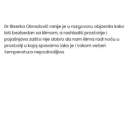
Dr Biserka Obradović ranije je u razgovoru objasnila kako
biti bezbedan sa klimom, a rashladiti prostorije i
pojašnjava zašto nije dobro da nam klima radi noću u
prostoriji u kojoj spavamo iako je i tokom večeri
temperatura nepodnošljiva.