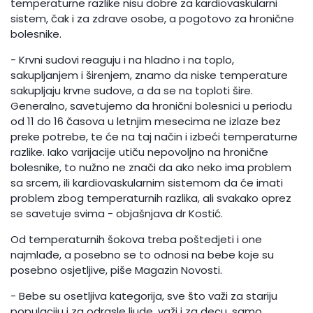
temperaturne razlike nisu dobre za kardiovaskularni
sistem, čak i za zdrave osobe, a pogotovo za hronične
bolesnike.
- Krvni sudovi reaguju i na hladno i na toplo,
sakupljanjem i širenjem, znamo da niske temperature
sakupljaju krvne sudove, a da se na toploti šire.
Generalno, savetujemo da hronični bolesnici u periodu
od 11 do 16 časova u letnjim mesecima ne izlaze bez
preke potrebe, te će na taj način i izbeći temperaturne
razlike. Iako varijacije utiču nepovoljno na hronične
bolesnike, to nužno ne znači da ako neko ima problem
sa srcem, ili kardiovaskularnim sistemom da će imati
problem zbog temperaturnih razlika, ali svakako oprez
se savetuje svima - objašnjava dr Kostić.
Od temperaturnih šokova treba poštedjeti i one
najmlađe, a posebno se to odnosi na bebe koje su
posebno osjetljive, piše Magazin Novosti.
- Bebe su osetljiva kategorija, sve što važi za stariju
populaciju i za odrasle ljude, važi i za decu, samo