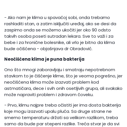
- Ako nam je klima u spavaćoj sobi, onda trebamo
rashladiti stan, a zatim isključiti uređaj, ako se desi da
zaspimo onda se možemo ukočiti jer oko 90 odsto
takvih osoba poseti sutradan lekara. Sve to važi i za
bebe i za hronične bolesnike, ali vrlo je bitno da klima
bude očišćena - objašnjava dr Obradović.
Neočišćena klima je puna bakterija
Ono što mnogi zaboravljaju i smatraju nepotrebnom
stavkom to je čišćenje klime, što je veoma pogrešno, jer
neočišćena klima može izazvati problem kod
astmatičara, dece i svih onih osetljivih grupa, ali svakako
može napraviti problem i zdravom čoveku.
- Prvo, klimu najpre treba očistiti jer ima dosta bakterija
koje mogu izazvati upalu pluća. Sa druge strane ne
smemo temperaturu držati sa velikom razlikom, treba
samo da bude par stepeni razlike. Treća stvar je da svi