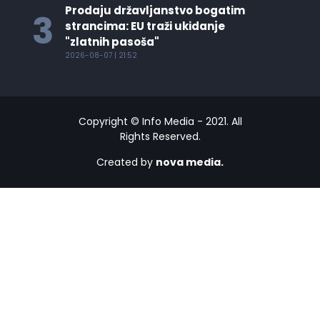
Prodaju državljanstvo bogatim
3
strancima: EU traži ukidanje
"zlatnih pasoša"
2026-08-07 | 21:52
Copyright © Info Media - 2021. All
Rights Reserved.
Created by
nova media.