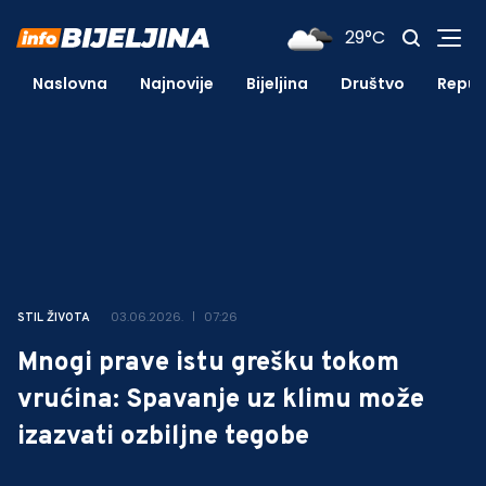
29°C
Naslovna
Najnovije
Bijeljina
Društvo
Repub
03.06.2026.
07:26
STIL ŽIVOTA
Mnogi prave istu grešku tokom
vrućina: Spavanje uz klimu može
izazvati ozbiljne tegobe