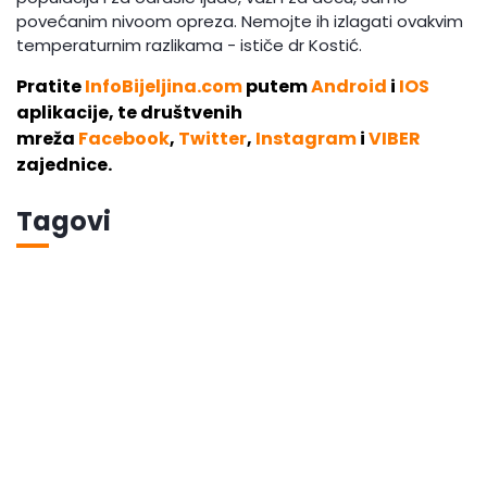
povećanim nivoom opreza. Nemojte ih izlagati ovakvim
temperaturnim razlikama - ističe dr Kostić.
Pratite
InfoBijeljina.com
putem
Android
i
IOS
aplikacije, te društvenih
mreža
Facebook
,
Twitter
,
Instagram
i
VIBER
zajednice.
Tagovi