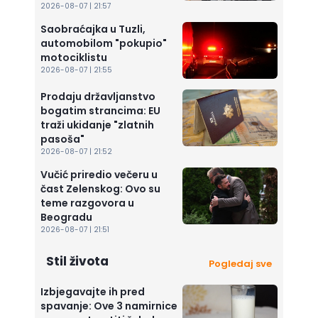
2026-08-07 | 21:57
Saobraćajka u Tuzli,
automobilom "pokupio"
motociklistu
2026-08-07 | 21:55
Prodaju državljanstvo
bogatim strancima: EU
traži ukidanje "zlatnih
pasoša"
2026-08-07 | 21:52
Vučić priredio večeru u
čast Zelenskog: Ovo su
teme razgovora u
Beogradu
2026-08-07 | 21:51
Stil života
Pogledaj sve
Izbjegavajte ih pred
spavanje: Ove 3 namirnice