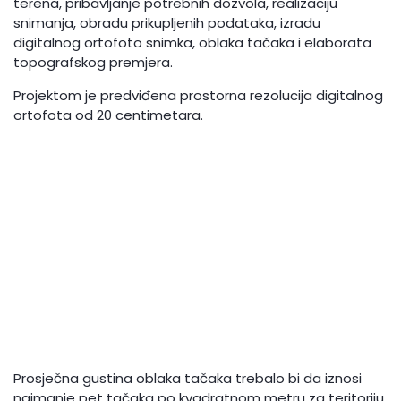
terena, pribavljanje potrebnih dozvola, realizaciju
snimanja, obradu prikupljenih podataka, izradu
digitalnog ortofoto snimka, oblaka tačaka i elaborata
topografskog premjera.
Projektom je predviđena prostorna rezolucija digitalnog
ortofota od 20 centimetara.
Prosječna gustina oblaka tačaka trebalo bi da iznosi
najmanje pet tačaka po kvadratnom metru za teritoriju