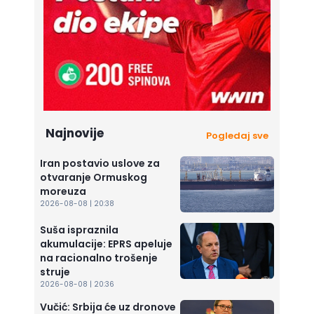
Najnovije
Pogledaj sve
Iran postavio uslove za
otvaranje Ormuskog
moreuza
2026-08-08 | 20:38
Suša ispraznila
akumulacije: EPRS apeluje
na racionalno trošenje
struje
2026-08-08 | 20:36
Vučić: Srbija će uz dronove