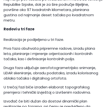
Republike Srpske, dok je za šire područje Bijeljine,
površine oko 97 kvadratnih kilometara, planirana
gustina od najmanje deset tačaka po kvadratnom
metru.
Radovi u tri faze
Realizacija je podijeljena u tri faze.
Prva faza obuhvata pripremne radove, izradu plana
leta, planiranje i mjerenje orijentacionih i kontrolnih
tačaka, kao i definisanje kontrolnih polja.
Druga faza uključuje aerofotogrametrijsko snimanje,
LiDAR skeniranje, obradu podataka, izradu kolorisanog
oblaka tačaka i digitalnog ortofota.
U trećoj fazi biće izrađen elaborat topografskog
premjera i tehnički izvještaj o izvršenim radovima.
Izvođač će biti dužan da dostavi dinamički plan
realizacije po fazama, pri čemu je predviđeno da