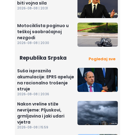
biti vojna sila
2026-08-08 | 20:31
Motociklista poginuo u
teškoj saobraćajnoj
nezgodi
2026-08-08 | 20:30
Republika Srpska
Pogledaj sve
Suša ispraznila
akumulacije: EPRS apeluje
na racionalno trošenje
struje
2026-08-08 | 20:36
Nakon vreline stiže
nevrijeme: Pljuskovi,
grmljavina i jaki udari
vjetra
2026-08-08 | 15:59