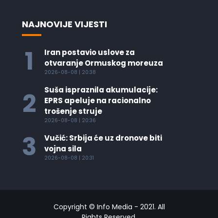
NAJNOVIJE VIJESTI
1
Iran postavio uslove za
otvaranje Ormuskog moreuza
2026-08-08 | 20:38
Suša ispraznila akumulacije:
2
EPRS apeluje na racionalno
trošenje struje
2026-08-08 | 20:36
3
Vučić: Srbija će uz dronove biti
vojna sila
2026-08-08 | 20:31
Copyright © Info Media - 2021. All
Rights Reserved.