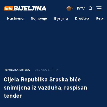
19°C
Naslovna
Najnovije
Bijeljina
Društvo
Repub
08.07.2026.
11:41
REPUBLIKA SRPSKA
Cijela Republika Srpska biće
snimljena iz vazduha, raspisan
tender