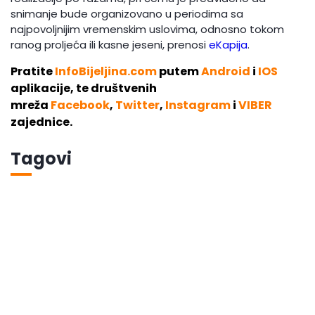
snimanje bude organizovano u periodima sa
najpovoljnijim vremenskim uslovima, odnosno tokom
ranog proljeća ili kasne jeseni, prenosi
eKapija
.
Pratite
InfoBijeljina.com
putem
Android
i
IOS
aplikacije, te društvenih
mreža
Facebook
,
Twitter
,
Instagram
i
VIBER
zajednice.
Tagovi