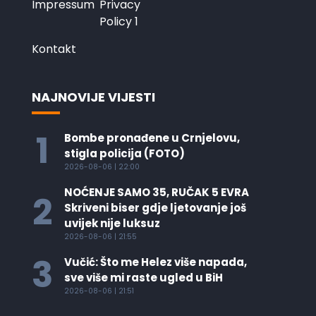
Impressum
Privacy
Policy 1
Kontakt
NAJNOVIJE VIJESTI
1
Bombe pronađene u Crnjelovu,
stigla policija (FOTO)
2026-08-06 | 22:00
NOĆENJE SAMO 35, RUČAK 5 EVRA
2
Skriveni biser gdje ljetovanje još
uvijek nije luksuz
2026-08-06 | 21:55
3
Vučić: Što me Helez više napada,
sve više mi raste ugled u BiH
2026-08-06 | 21:51