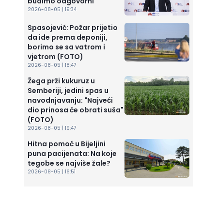
budimo odgovorni
2026-08-05 | 19:34
Spasojević: Požar prijetio
da ide prema deponiji,
borimo se sa vatrom i
vjetrom (FOTO)
2026-08-05 | 18:47
Žega prži kukuruz u
Semberiji, jedini spas u
navodnjavanju: "Najveći
dio prinosa će obrati suša"
(FOTO)
2026-08-05 | 19:47
Hitna pomoć u Bijeljini
puna pacijenata: Na koje
tegobe se najviše žale?
2026-08-05 | 16:51