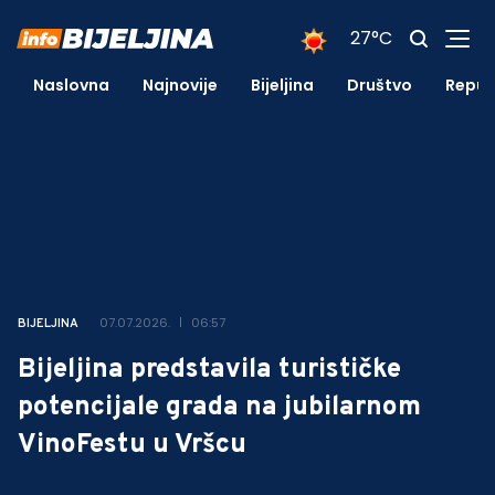
27°C
Naslovna
Najnovije
Bijeljina
Društvo
Repub
07.07.2026.
06:57
BIJELJINA
Bijeljina predstavila turističke
potencijale grada na jubilarnom
VinoFestu u Vršcu