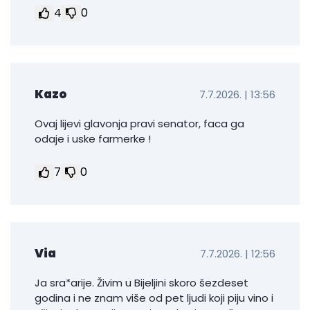
4
0
Kazo
7.7.2026. | 13:56
Ovaj lijevi glavonja pravi senator, faca ga
odaje i uske farmerke !
7
0
Via
7.7.2026. | 12:56
Ja sra*arije. Živim u Bijeljini skoro šezdeset
godina i ne znam više od pet ljudi koji piju vino i