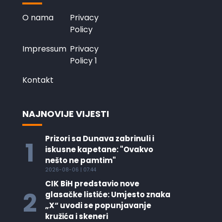
O nama
Privacy
Policy
Impressum
Privacy
Policy 1
Kontakt
NAJNOVIJE VIJESTI
Prizori sa Dunava zabrinuli i
1
iskusne kapetane: "Ovakvo
nešto ne pamtim"
2026-08-06 | 07:44
CIK BiH predstavio nove
2
glasačke listiće: Umjesto znaka
„X“ uvodi se popunjavanje
kružića i skeneri