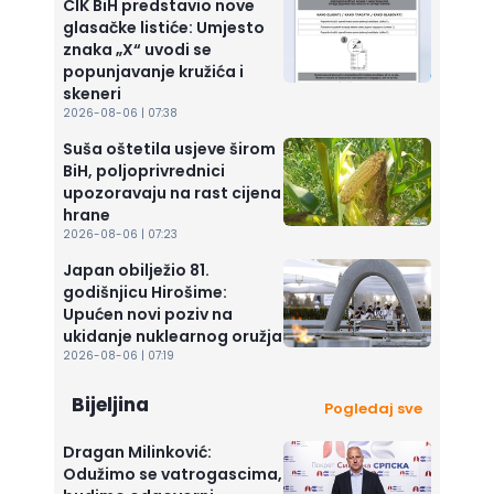
CIK BiH predstavio nove
glasačke listiće: Umjesto
znaka „X“ uvodi se
popunjavanje kružića i
skeneri
2026-08-06 | 07:38
Suša oštetila usjeve širom
BiH, poljoprivrednici
upozoravaju na rast cijena
hrane
2026-08-06 | 07:23
Japan obilježio 81.
godišnjicu Hirošime:
Upućen novi poziv na
ukidanje nuklearnog oružja
2026-08-06 | 07:19
Bijeljina
Pogledaj sve
Dragan Milinković:
Odužimo se vatrogascima,