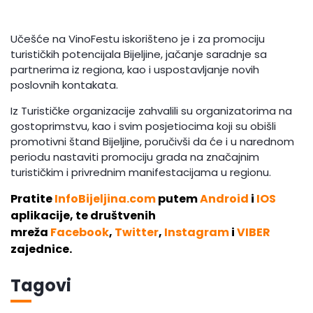
Učešće na VinoFestu iskorišteno je i za promociju
turističkih potencijala Bijeljine, jačanje saradnje sa
partnerima iz regiona, kao i uspostavljanje novih
poslovnih kontakata.
Iz Turističke organizacije zahvalili su organizatorima na
gostoprimstvu, kao i svim posjetiocima koji su obišli
promotivni štand Bijeljine, poručivši da će i u narednom
periodu nastaviti promociju grada na značajnim
turističkim i privrednim manifestacijama u regionu.
Pratite
InfoBijeljina.com
putem
Android
i
IOS
aplikacije, te društvenih
mreža
Facebook
,
Twitter
,
Instagram
i
VIBER
zajednice.
Tagovi