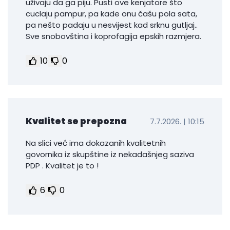
uživaju da ga piju. Pusti ove kenjatore što
cuclaju pampur, pa kade onu čašu pola sata,
pa nešto padaju u nesvijest kad srknu gutljaj..
Sve snobovština i koprofagija epskih razmjera.
10
0
Kvalitet se prepozna
7.7.2026. | 10:15
Na slici već ima dokazanih kvalitetnih
govornika iz skupštine iz nekadašnjeg saziva
PDP . Kvalitet je to !
6
0