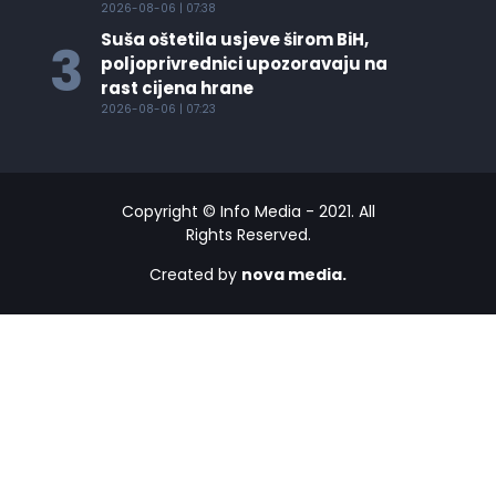
2026-08-06 | 07:38
Suša oštetila usjeve širom BiH,
3
poljoprivrednici upozoravaju na
rast cijena hrane
2026-08-06 | 07:23
Copyright © Info Media - 2021. All
Rights Reserved.
Created by
nova media.