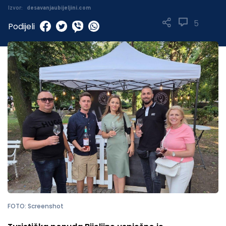
Izvor:
desavanjaubijeljini.com
5
Podijeli
FOTO: Screenshot