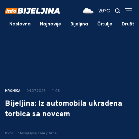
26°C
Naslovna
Najnovije
Bijeljina
Čitulje
Društv
04.07.2025.
11:08
HRONIKA
Bijeljina: Iz automobila ukradena
torbica sa novcem
Izvor:
InfoBijeljina.com / Srna