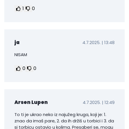
1
0
ja
4.7.2025. | 13:48
NISAM
0
0
Arsen Lupen
4.7.2025. | 12:49
To ti je ukrao neko iz najužeg kruga, koji je: 1.
znao da imaš pare, 2. da ih držiš u torbici i 3. da
si torbicu ostavio u kolima. Presaberi se, mogu