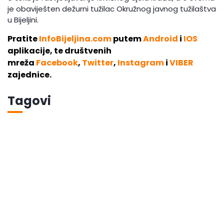
je obaviješten dežurni tužilac Okružnog javnog tužilaštva
u Bijeljini.
Pratite
InfoBijeljina.com
putem
Android
i
IOS
aplikacije, te društvenih
mreža
Facebook
,
Twitter
,
Instagram
i
VIBER
zajednice.
Tagovi