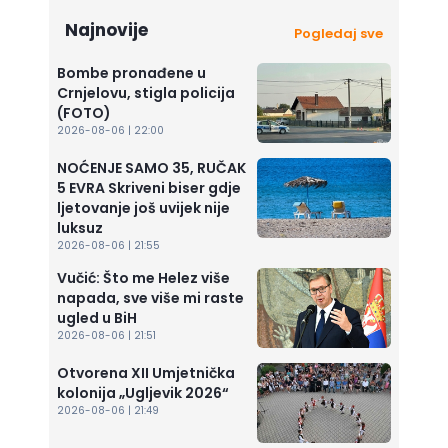
Najnovije
Pogledaj sve
Bombe pronađene u
Crnjelovu, stigla policija
(FOTO)
2026-08-06 | 22:00
NOĆENJE SAMO 35, RUČAK
5 EVRA Skriveni biser gdje
ljetovanje još uvijek nije
luksuz
2026-08-06 | 21:55
Vučić: Što me Helez više
napada, sve više mi raste
ugled u BiH
2026-08-06 | 21:51
Otvorena XII Umjetnička
kolonija „Ugljevik 2026“
2026-08-06 | 21:49