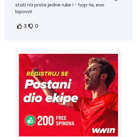
stati na prste jedne ruke i - hop-la, evo
lopova!
3
0