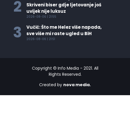
2
Skriveni biser gdje ljetovanje još
uvijek nije luksuz
2026-08-06 | 21:55
3
Vučić: Što me Helez više napada,
sve više mi raste ugled u BiH
2026-08-06 | 21:51
Copyright © Info Media - 2021. All
Rights Reserved.
Created by
nova media.